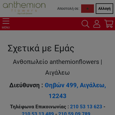
Αποστολή σε:
Αλλαγή
MENU
Σχετικά με Εμάς
Ανθοπωλείο anthemionflowers |
Αιγάλεω
Διεύθυνση :
Θηβών 499, Αιγάλεω,
12243
Τηλέφωνα Επικοινωνίας :
210 53 13 623
-
210 53 13 489
-
210 59 09 789
.