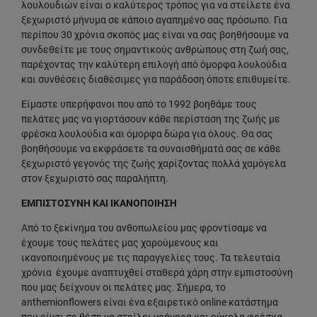
λουλουδιών είναι ο καλύτερος τρόπος για να στείλετε ένα
ξεχωριστό μήνυμα σε κάποιο αγαπημένο σας πρόσωπο. Για
περίπου 30 χρόνια σκοπός μας είναι να σας βοηθήσουμε να
συνδεθείτε με τους σημαντικούς ανθρώπους στη ζωή σας,
παρέχοντας την καλύτερη επιλογή από όμορφα λουλούδια
και συνθέσεις διαθέσιμες για παράδοση όποτε επιθυμείτε.
Είμαστε υπερήφανοι που από το 1992 βοηθάμε τους
πελάτες μας να γιορτάσουν κάθε περίσταση της ζωής με
φρέσκα λουλούδια και όμορφα δώρα για όλους. Θα σας
βοηθήσουμε να εκφράσετε τα συναισθήματά σας σε κάθε
ξεχωριστό γεγονός της ζωής χαρίζοντας πολλά χαμόγελα
στον ξεχωριστό σας παραλήπτη.
ΕΜΠΙΣΤΟΣΥΝΗ ΚΑΙ ΙΚΑΝΟΠΟΙΗΣΗ
Από το ξεκίνημα του ανθοπωλείου μας φροντίσαμε να
έχουμε τους πελάτες μας χαρούμενους και
ικανοποιημένους με τις παραγγελίες τους. Τα τελευταία
χρόνια έχουμε αναπτυχθεί σταθερά χάρη στην εμπιστοσύνη
που μας δείχνουν οι πελάτες μας. Σήμερα, το
anthemionflowers είναι ένα εξαιρετικό online κατάστημα