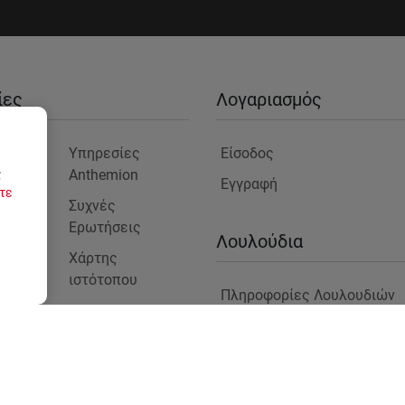
ίες
Λογαριασμός
είο
Υπηρεσίες
Είσοδος
Anthemion
ς
Εγγραφή
τε
μας
Συχνές
Ερωτήσεις
ς
Λουλούδια
Χάρτης
ιστότοπου
Πληροφορίες Λουλουδιών
Blog
στε
Φυτά για Επαγγελματικούς