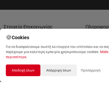
Στοιχεία Επικοινωνίας
Πληροφορ
🍪
Cookies
(+30) 210 53 13 623
Tο ανθοπωλ
μας
Για να διασφαλίσουμε σωστή λειτουργία του ιστότοπου και να σα
(+30) 210 53 13 489
παρέχουμε μια καλύτερη εμπειρία χρησιμοποιούμε cookies.
Μάθε
Σχετικά με 
περισσότερα
.
(+30) 210 59 09 789
Όροι Χρήση
Λ. Θηβών 499
Αποδοχή όλων
Απόρριψη όλων
Προσαρμογή
Προσωπικά
Αιγάλεω, Αθήνα, 12243
Δεδομένα
sales@anthemionflowers.gr
Επικοινωνή
μαζί μας