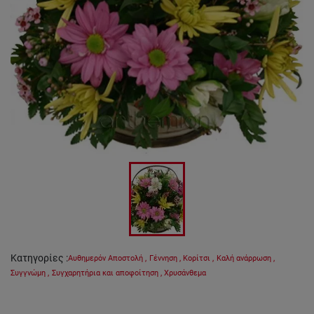
Κατηγορίες
:
Αυθημερόν Αποστολή
,
Γέννηση
,
Κορίτσι
,
Καλή ανάρρωση
,
Συγγνώμη
,
Συγχαρητήρια και αποφοίτηση
,
Χρυσάνθεμα