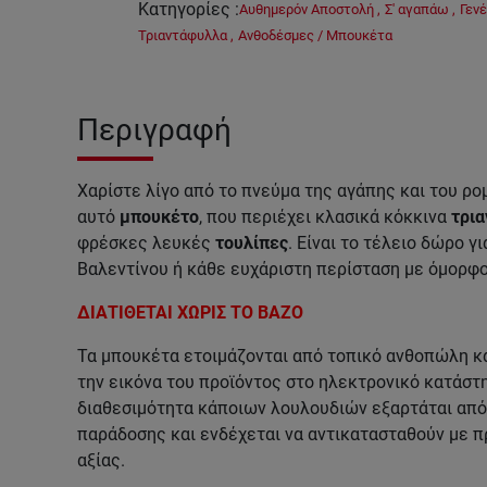
Κατηγορίες
:
Αυθημερόν Αποστολή
,
Σ' αγαπάω
,
Γενέ
Τριαντάφυλλα
,
Ανθοδέσμες / Μπουκέτα
Περιγραφή
Χαρίστε λίγο από το πνεύμα της αγάπης και του ρ
αυτό
μπουκέτο
, που περιέχει κλασικά κόκκινα
τρι
φρέσκες λευκές
τουλίπες
. Είναι το τέλειο δώρο γ
Βαλεντίνου ή κάθε ευχάριστη περίσταση με όμορφο
ΔΙΑΤΙΘΕΤΑΙ ΧΩΡΙΣ ΤΟ ΒΑΖΟ
Τα μπουκέτα ετοιμάζονται από τοπικό ανθοπώλη κα
την εικόνα του προϊόντος στο ηλεκτρονικό κατάστη
διαθεσιμότητα κάποιων λουλουδιών εξαρτάται από 
παράδοσης και ενδέχεται να αντικατασταθούν με π
αξίας.