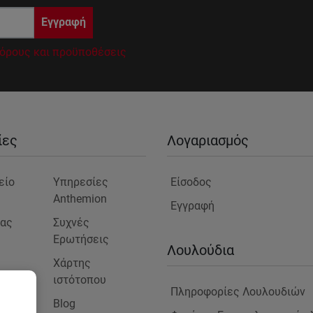
Εγγραφή
όρους και προϋποθέσεις
ίες
Λογαριασμός
είο
Υπηρεσίες
Είσοδος
Anthemion
Εγγραφή
μας
Συχνές
Ερωτήσεις
ς
Λουλούδια
Χάρτης
ιστότοπου
Πληροφορίες Λουλουδιών
Blog
στε