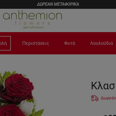
ΔΩΡΕΑΝ ΜΕΤΑΦΟΡΙΚΑ
ολή
Περιστάσεις
Φυτά
Λουλούδια
Κλασ
Δωρεάν