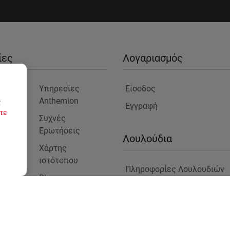
ίες
Λογαριασμός
είο
Υπηρεσίες
Είσοδος
Anthemion
ς
Εγγραφή
τε
μας
Συχνές
Ερωτήσεις
ς
Λουλούδια
Χάρτης
ιστότοπου
Πληροφορίες Λουλουδιών
Blog
στε
Φυτά για Επαγγελματικούς