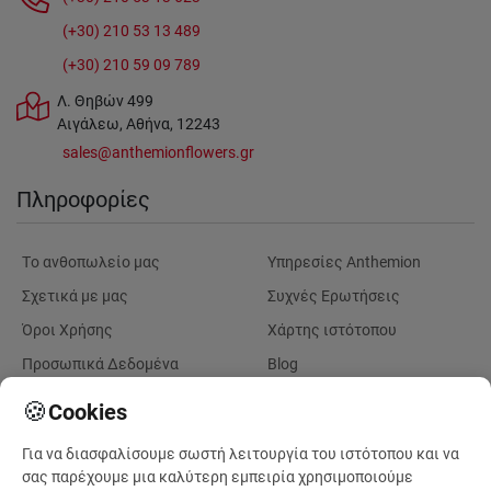
(+30) 210 53 13 489
(+30) 210 59 09 789
Λ. Θηβών 499
Αιγάλεω, Αθήνα, 12243
sales@anthemionflowers.gr
Πληροφορίες
Tο ανθοπωλείο μας
Υπηρεσίες Anthemion
Σχετικά με μας
Συχνές Ερωτήσεις
Όροι Χρήσης
Χάρτης ιστότοπου
Προσωπικά Δεδομένα
Blog
Επικοινωνήστε μαζί μας
🍪
Cookies
Λογαριασμός
Παραγγελίες
Για να διασφαλίσουμε σωστή λειτουργία του ιστότοπου και να
σας παρέχουμε μια καλύτερη εμπειρία χρησιμοποιούμε