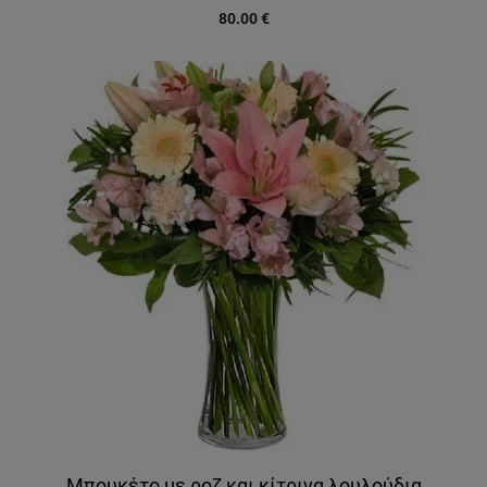
80.00
€
Μπουκέτο με ροζ και κίτρινα λουλούδια