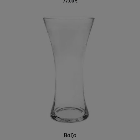
77.00
€
Βάζο