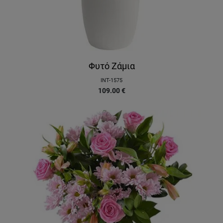
Φυτό Ζάμια
INT-1575
109.00
€