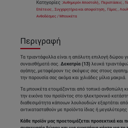
Κατηγορίες
:
Αυθημερόν Αποστολή
,
Περιστάσεις
,
Γ
Επέτειος
,
Συγχαρητήρια και αποφοίτηση
,
Γάμος
,
Λουλ
Ανθοδέσμες / Μπουκέτα
Περιγραφή
Τα τριαντάφυλλα είναι η απόλυτη επιλογή δώρου γ
συναισθήματά σας.
Δεκατρία (13)
λευκά τριαντάφυ
αγάπης, μεταφέρουν τις σκέψεις σας στους αγαπη
την παρουσία σας ακόμα και χιλιάδες μίλια μακριά.
Τα μπουκέτα ετοιμάζονται από τοπικό ανθοπώλη κα
την εικόνα του προϊόντος στο ηλεκτρονικό κατάστη
διαθεσιμότητα κάποιων λουλουδιών εξαρτάται από 
αντικατασταθούν με προϊόντα ίδιας ή μεγαλύτερης 
Κάθε προϊόν μας προετοιμάζεται προσεκτικά και π
συσκευασία δώρου και μια ευχετήρια κάρτα για το