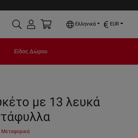
Ελληνικά
EUR
Είδος Δώρου
κέτο με 13 λευκά
ντάφυλλα
 Μεταφορικά