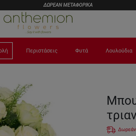
ΔΩΡΕΑΝ ΜΕΤΑΦΟΡΙΚΑ
ολή
Περιστάσεις
Φυτά
Λουλούδια
Μπου
τρια
Δωρεάν