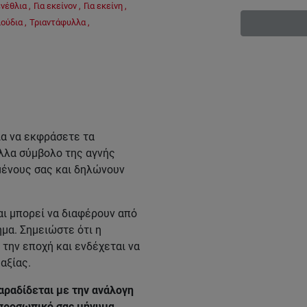
ενέθλια
,
Για εκείνον
,
Για εκείνη
,
ούδια
,
Τριαντάφυλλα
,
ια να εκφράσετε τα
λλα σύμβολο της αγνής
μένους σας και δηλώνουν
ι μπορεί να διαφέρουν από
μα. Σημειώστε ότι η
την εποχή και ενδέχεται να
αξίας.
αραδίδεται με την ανάλογη
 προσωπικό σας μήνυμα.