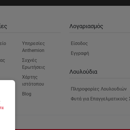
ίες
Λογαριασμός
είο
Υπηρεσίες
Είσοδος
Anthemion
Εγγραφή
μας
Συχνές
Ερωτήσεις
ς
Λουλούδια
Χάρτης
ιστότοπου
Πληροφορίες Λουλουδιών
Blog
στε
Φυτά για Επαγγελματικούς
ς
τε