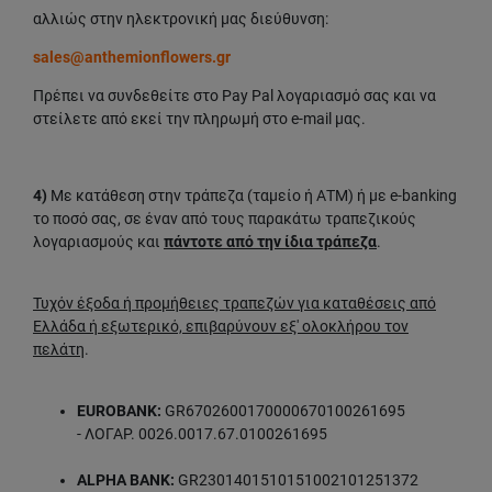
αλλιώς στην ηλεκτρονική μας διεύθυνση:
sales@anthemionflowers.gr
Πρέπει να συνδεθείτε στο Pay Pal λογαριασμό σας και να
στείλετε από εκεί την πληρωμή στο e-mail μας.
4)
Με κατάθεση στην τράπεζα (ταμείο ή ΑΤΜ) ή με e-banking
το ποσό σας, σε έναν από τους παρακάτω τραπεζικούς
λογαριασμούς και
πάντοτε από την ίδια τράπεζα
.
Τυχόν έξοδα ή προμήθειες τραπεζών για καταθέσεις από
Ελλάδα ή εξωτερικό, επιβαρύνουν εξ' ολοκλήρου τον
πελάτη
.
EUROBANK:
GR6702600170000670100261695
- ΛΟΓΑΡ. 0026.0017.67.0100261695
ALPHA BANK:
GR2301401510151002101251372