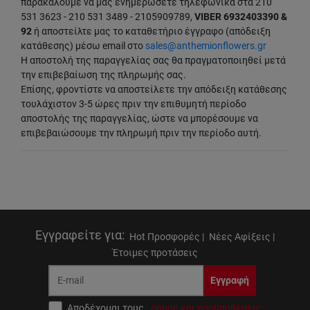
παρακαλούμε να μας ενημερώσετε τηλεφωνικά στα 210
531 3623 - 210 531 3489 - 2105909789,
VIBER 6932403390 &
92
ή αποστείλτε μας το καταθετήριο έγγραφο (απόδειξη
κατάθεσης) μέσω email στο
sales@anthemionflowers.gr
Η αποστολή της παραγγελίας σας θα πραγματοποιηθεί μετά
την επιβεβαίωση της πληρωμής σας.
Επίσης, φροντίστε να αποστείλετε την απόδειξη κατάθεσης
τουλάχιστον 3-5 ώρες πριν την επιθυμητή περίοδο
αποστολής της παραγγελίας, ώστε να μπορέσουμε να
επιβεβαιώσουμε την πληρωμή πριν την περίοδο αυτή.
Εγγραφείτε για
:
Hot Προσφορές |
Νέες Αφίξεις |
Έτοιμες προτάσεις
Εγγραφή
Αποδέχομαι τους
όρους και προϋποθέσεις