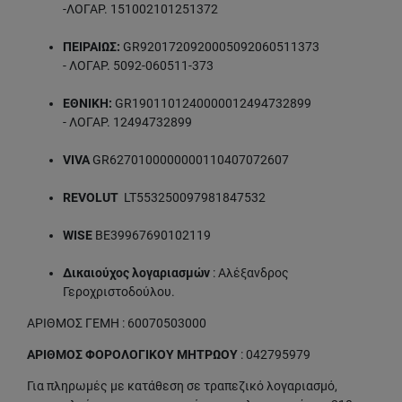
-ΛΟΓΑΡ. 151002101251372
ΠΕΙΡΑΙΩΣ:
GR9201720920005092060511373
- ΛΟΓΑΡ. 5092-060511-373
ΕΘΝΙΚΗ:
GR1901101240000012494732899
- ΛΟΓΑΡ. 12494732899
VIVA
GR6270100000000110407072607
REVOLUT
LT553250097981847532
WISE
BE39967690102119
Δικαιούχος λογαριασμών
: Αλέξανδρος
Γεροχριστοδούλου.
ΑΡΙΘΜΟΣ ΓΕΜΗ : 60070503000
ΑΡΙΘΜΟΣ ΦΟΡΟΛΟΓΙΚΟΥ ΜΗΤΡΩΟΥ
: 042795979
Για πληρωμές με κατάθεση σε τραπεζικό λογαριασμό,