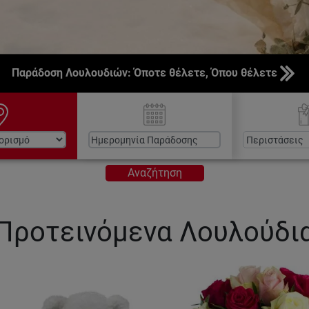
Παράδοση Λουλουδιών: Όποτε θέλετε, Όπου θέλετε
Αναζήτηση
Προτεινόμενα Λουλούδι