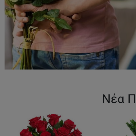
Νέα Π