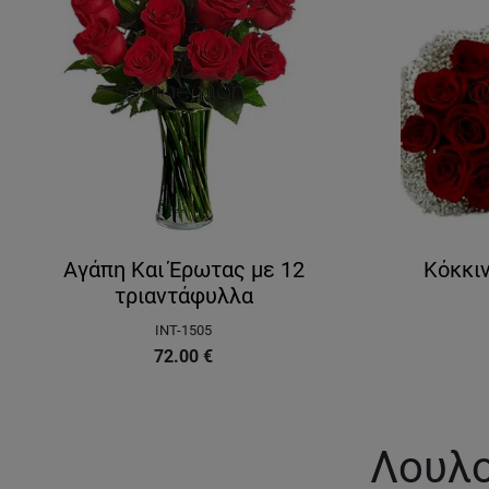
Αγάπη Και Έρωτας με 12
Κόκκι
τριαντάφυλλα
INT-1505
72.00
€
Λουλο