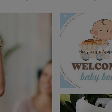
Νεογέννητο Αγορ