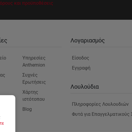
όρους και προϋποθέσεις
ίες
Λογαριασμός
είο
Υπηρεσίες
Είσοδος
Anthemion
Εγγραφή
μας
Συχνές
Ερωτήσεις
ς
Λουλούδια
Χάρτης
ιστότοπου
Πληροφορίες Λουλουδιών
Blog
στε
Φυτά για Επαγγελματικούς
ς
τε