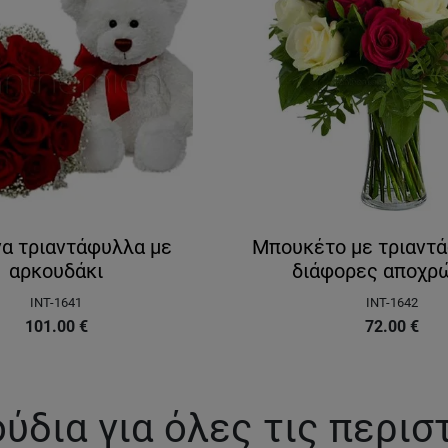
να τριαντάφυλλα με
Μπουκέτο με τριαντ
αρκουδάκι
διάφορες αποχρ
INT-1641
INT-1642
101.00
€
72.00
€
ύδια για όλες τις περισ