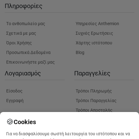
Πληροφορίες
Tο ανθοπωλείο μας
Υπηρεσίες Anthemion
Σχετικά με μας
Συχνές Ερωτήσεις
Όροι Χρήσης
Χάρτης ιστότοπου
Προσωπικά Δεδομένα
Blog
Επικοινωνήστε μαζί μας
Λογαριασμός
Παραγγελίες
Είσοδος
Τρόποι Πληρωμής
Εγγραφή
Τρόποι Παραγγελίας
Τρόποι Αποστολής
Λουλούδια
Παρακολουθηση
🍪
Cookies
Παραγγελίας
Για να διασφαλίσουμε σωστή λειτουργία του ιστότοπου και να
Πληροφορίες Λουλουδιών
Πληροφορίες Παραδόσεων