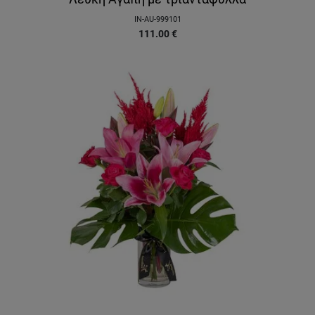
IN-AU-999101
111.00
€