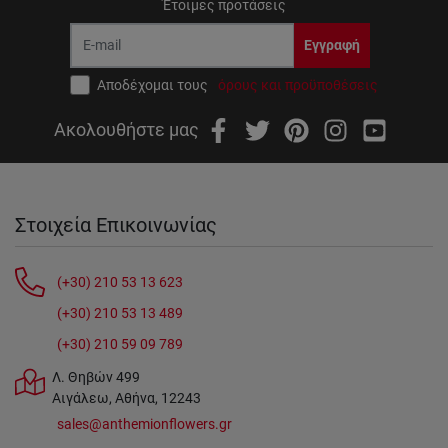
Έτοιμες προτάσεις
Εγγραφή
Αποδέχομαι τους
όρους και προϋποθέσεις
Ακολουθήστε μας
Στοιχεία Επικοινωνίας
(+30) 210 53 13 623
(+30) 210 53 13 489
(+30) 210 59 09 789
Λ. Θηβών 499
Αιγάλεω, Αθήνα, 12243
sales@anthemionflowers.gr