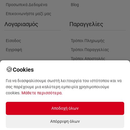
Προσωπικά Δεδομένα
Blog
Επικοινωνήστε μαζί μας
Λογαριασμός
Παραγγελίες
Είσοδος
Τρόποι Πληρωμής
Εγγραφή
Τρόποι Παραγγελίας
Τρόποι Αποστολής
Λουλούδια
Παρακολουθηση
🍪
Cookies
Παραγγελίας
Για να διασφαλίσουμε σωστή λειτουργία του ιστότοπου και να
Πληροφορίες Λουλουδιών
Πληροφορίες Παραδόσεων
σας παρέχουμε μια καλύτερη εμπειρία χρησιμοποιούμε
Φυτά για Επαγγελματικούς
cookies.
Μάθετε περισσότερα
.
Χώρους
Αποδοχή όλων
Απόρριψη όλων