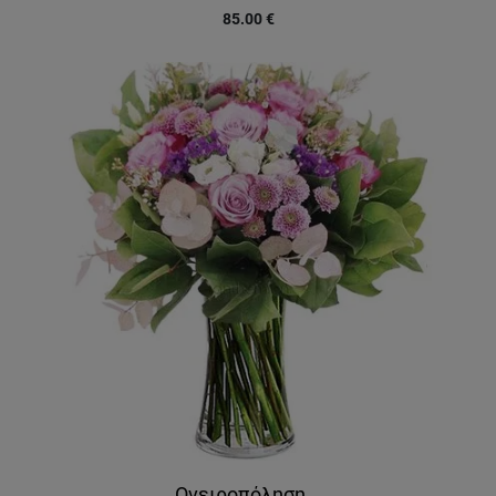
85.00
€
Ονειροπόληση...