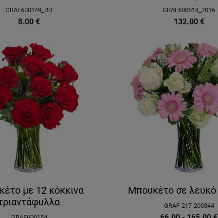
GRAF600149_RD
GRAF600518_2016
8.00
€
132.00
€
έτο με 12 κόκκινα
Μπουκέτο σε λευκό 
τριαντάφυλλα
GRAF-217-200344
66.00 - 165.00
€
GRAF600154