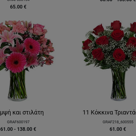
65.00
€
μψή και στιλάτη
11 Κόκκινα Τριαντ
GRAF600197
GRAF218_600555
61.00 - 138.00
€
61.00
€