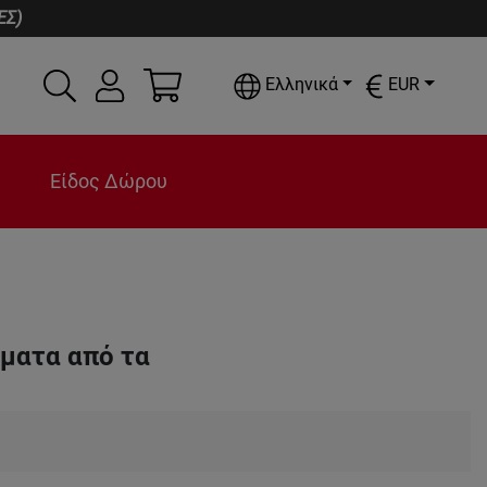
ΕΣ)
Ελληνικά
EUR
Είδος Δώρου
σματα από τα