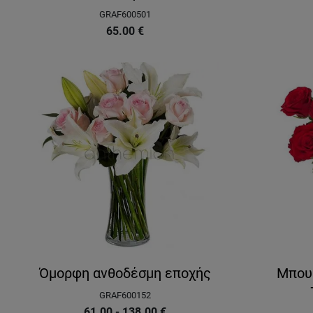
GRAF600501
65.00
€
Όμορφη ανθοδέσμη εποχής
Μπουκ
GRAF600152
61.00 - 138.00
€