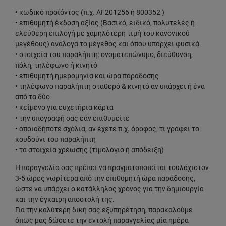
• κωδικό προϊόντος (π.χ. AF201256 ή 800352 )
• επιθυμητή έκδοση αξίας (Βασικό, ειδικό, πολυτελές ή
ελεύθερη επιλογή με χαμηλότερη τιμή του κανονικού
μεγέθους) ανάλογα το μέγεθος και όπου υπάρχει φυσικά
• στοιχεία του παραλήπτη: ονοματεπώνυμο, διεύθυνση,
πόλη, τηλέφωνο ή κινητό
• επιθυμητή ημερομηνία και ώρα παράδοσης
• τηλέφωνο παραλήπτη σταθερό & κινητό αν υπάρχει ή ένα
από τα δύο
• κείμενο για ευχετήρια κάρτα
• την υπογραφή σας εάν επιθυμείτε
• οποιαδήποτε σχόλια, αν έχετε π.χ. όροφος, τι γράφει το
κουδούνι του παραλήπτη
• τα στοιχεία χρέωσης (τιμολόγιο ή απόδειξη)
Η παραγγελία σας πρέπει να πραγματοποιείται τουλάχιστον
3-5 ώρες νωρίτερα από την επιθυμητή ώρα παράδοσης,
ώστε να υπάρχει ο κατάλληλος χρόνος για την δημιουργία
και την έγκαιρη αποστολή της.
Για την καλύτερη δική σας εξυπηρέτηση, παρακαλούμε
όπως μας δώσετε την εντολή παραγγελίας μία ημέρα