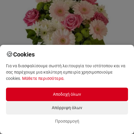
🍪
Cookies
Για να διασφαλίσουμε σωστή λειτουργία του ιστότοπου και να
σας παρέχουμε μια καλύτερη εμπειρία χρησιμοποιούμε
cookies.
Μάθετε περισσότερα
.
Αποδοχή όλων
Αυθημερόν Παράδοση
Απόρριψη όλων
Νότες ομορφιάς
GRAF888104
Προσαρμογή
72.00 - 111.00
€