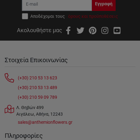
Εγγραφή
Αποδέχομαι τους
όρους και προϋποθέσεις
Ακολουθήστε μας
Στοιχεία Επικοινωνίας
(+30) 210 53 13 623
(+30) 210 53 13 489
(+30) 210 59 09 789
Λ. Θηβών 499
Αιγάλεω, Αθήνα, 12243
sales@anthemionflowers.gr
Πληροφορίες