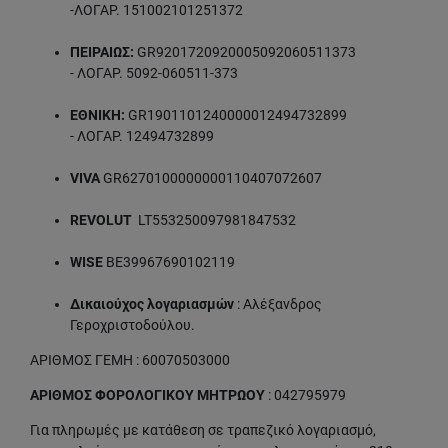
-ΛΟΓΑΡ. 151002101251372
ΠΕΙΡΑΙΩΣ:
GR9201720920005092060511373
- ΛΟΓΑΡ. 5092-060511-373
ΕΘΝΙΚΗ:
GR1901101240000012494732899
- ΛΟΓΑΡ. 12494732899
VIVA
GR6270100000000110407072607
REVOLUT
LT553250097981847532
WISE
BE39967690102119
Δικαιούχος λογαριασμών
: Αλέξανδρος
Γεροχριστοδούλου.
ΑΡΙΘΜΟΣ ΓΕΜΗ : 60070503000
ΑΡΙΘΜΟΣ ΦΟΡΟΛΟΓΙΚΟΥ ΜΗΤΡΩΟΥ
: 042795979
Για πληρωμές με κατάθεση σε τραπεζικό λογαριασμό,