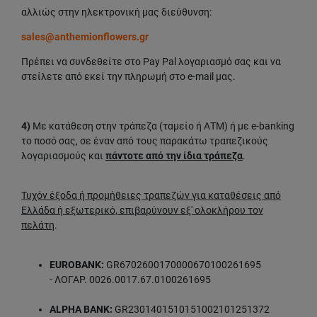
αλλιώς στην ηλεκτρονική μας διεύθυνση:
sales@anthemionflowers.gr
Πρέπει να συνδεθείτε στο Pay Pal λογαριασμό σας και να
στείλετε από εκεί την πληρωμή στο e-mail μας.
4)
Με κατάθεση στην τράπεζα (ταμείο ή ΑΤΜ) ή με e-banking
το ποσό σας, σε έναν από τους παρακάτω τραπεζικούς
λογαριασμούς και
πάντοτε από την ίδια τράπεζα
.
Τυχόν έξοδα ή προμήθειες τραπεζών για καταθέσεις από
Ελλάδα ή εξωτερικό, επιβαρύνουν εξ' ολοκλήρου τον
πελάτη
.
EUROBANK:
GR6702600170000670100261695
- ΛΟΓΑΡ. 0026.0017.67.0100261695
ALPHA BANK:
GR2301401510151002101251372