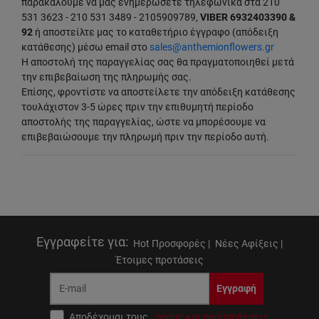
παρακαλούμε να μας ενημερώσετε τηλεφωνικά στα 210
531 3623 - 210 531 3489 - 2105909789,
VIBER 6932403390 &
92
ή αποστείλτε μας το καταθετήριο έγγραφο (απόδειξη
κατάθεσης) μέσω email στο
sales@anthemionflowers.gr
Η αποστολή της παραγγελίας σας θα πραγματοποιηθεί μετά
την επιβεβαίωση της πληρωμής σας.
Επίσης, φροντίστε να αποστείλετε την απόδειξη κατάθεσης
τουλάχιστον 3-5 ώρες πριν την επιθυμητή περίοδο
αποστολής της παραγγελίας, ώστε να μπορέσουμε να
επιβεβαιώσουμε την πληρωμή πριν την περίοδο αυτή.
Εγγραφείτε για
:
Hot Προσφορές |
Νέες Αφίξεις |
Έτοιμες προτάσεις
Εγγραφή
Αποδέχομαι τους
όρους και προϋποθέσεις