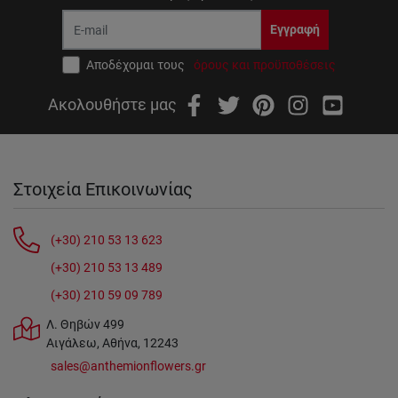
Εγγραφή
Αποδέχομαι τους
όρους και προϋποθέσεις
Ακολουθήστε μας
Στοιχεία Επικοινωνίας
(+30) 210 53 13 623
(+30) 210 53 13 489
(+30) 210 59 09 789
Λ. Θηβών 499
Αιγάλεω, Αθήνα, 12243
sales@anthemionflowers.gr