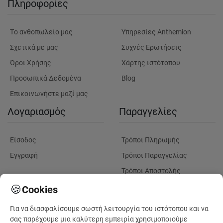
Πληροφορίες
Tο ανθοπωλείο μας
Υπηρεσίες Anthemion
Σχετικά με μας
Συχνές Ερωτήσεις
Όροι Χρήσης
Χάρτης ιστότοπου
Προσωπικά Δεδομένα
Blog
Επικοινωνήστε μαζί μας
Λογαριασμός
Παραγγελίες
Είσοδος
Τρόποι Πληρωμής
Εγγραφή
Τρόποι Παραγγελίας
Τρόποι Αποστολής
Λουλούδια
Παρακολουθηση
🍪
Cookies
Παραγγελίας
Για να διασφαλίσουμε σωστή λειτουργία του ιστότοπου και να
Πληροφορίες Λουλουδιών
Πληροφορίες Παραδόσεων
σας παρέχουμε μια καλύτερη εμπειρία χρησιμοποιούμε