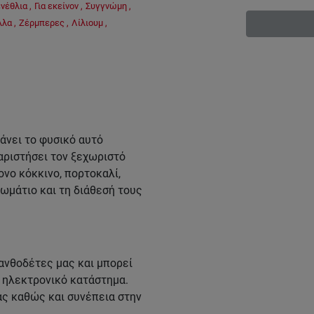
ενέθλια
,
Για εκείνον
,
Συγγνώμη
,
λλα
,
Ζέρμπερες
,
Λίλιουμ
,
νει το φυσικό αυτό
αριστήσει τον ξεχωριστό
νο κόκκινο, πορτοκαλί,
δωμάτιο και τη διάθεσή τους
ανθοδέτες μας και μπορεί
ο ηλεκτρονικό κατάστημα.
ας καθώς και συνέπεια στην