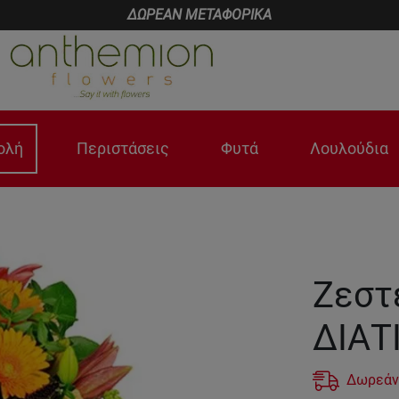
ΔΩΡΕΑΝ ΜΕΤΑΦΟΡΙΚΑ
ολή
Περιστάσεις
Φυτά
Λουλούδια
Ζεστ
ΔΙΑΤ
Δωρεάν