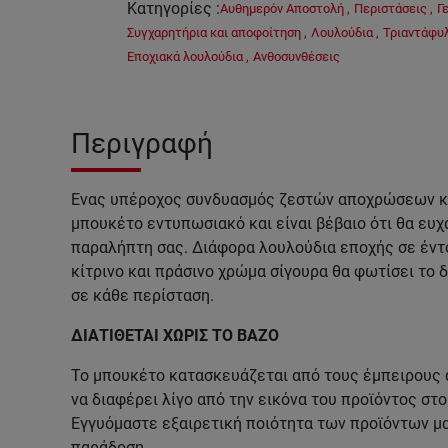
Κατηγορίες
:
Αυθημερόν Αποστολή
,
Περιστάσεις
,
Γ
Συγχαρητήρια και αποφοίτηση
,
Λουλούδια
,
Τριαντάφυ
Εποχιακά λουλούδια
,
Ανθοσυνθέσεις
Περιγραφή
Ένας υπέροχος συνδυασμός ζεστών αποχρώσεων κά
μπουκέτο εντυπωσιακό και είναι βέβαιο ότι θα ευχ
παραλήπτη σας. Διάφορα λουλούδια εποχής σε έντο
κίτρινο και πράσινο χρώμα σίγουρα θα φωτίσει το 
σε κάθε περίσταση.
ΔΙΑΤΙΘΕΤΑΙ ΧΩΡΙΣ ΤΟ ΒΑΖΟ
Το μπουκέτο κατασκευάζεται από τους έμπειρους 
να διαφέρει λίγο από την εικόνα του προϊόντος στ
Εγγυόμαστε εξαιρετική ποιότητα των προϊόντων μ
παράδοση.