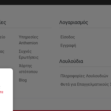
ίες
Λογαριασμός
είο
Υπηρεσίες
Είσοδος
Anthemion
Εγγραφή
μας
Συχνές
Ερωτήσεις
ς
Λουλούδια
Χάρτης
ιστότοπου
Πληροφορίες Λουλουδιών
Blog
στε
Φυτά για Επαγγελματικούς
ς
τε