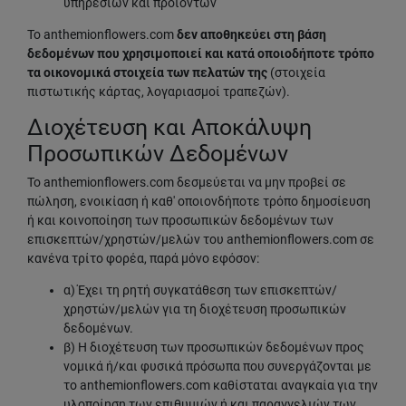
υπηρεσιών και προϊόντων
Το anthemionflowers.com
δεν αποθηκεύει στη βάση
δεδομένων που χρησιμοποιεί και κατά οποιοδήποτε τρόπο
τα οικονομικά στοιχεία των πελατών της
(στοιχεία
πιστωτικής κάρτας, λογαριασμοί τραπεζών).
Διοχέτευση και Αποκάλυψη
Προσωπικών Δεδομένων
Το anthemionflowers.com δεσμεύεται να μην προβεί σε
πώληση, ενοικίαση ή καθ' οποιονδήποτε τρόπο δημοσίευση
ή και κοινοποίηση των προσωπικών δεδομένων των
επισκεπτών/χρηστών/μελών του anthemionflowers.com σε
κανένα τρίτο φορέα, παρά μόνο εφόσον:
α) Έχει τη ρητή συγκατάθεση των επισκεπτών/
χρηστών/μελών για τη διοχέτευση προσωπικών
δεδομένων.
β) Η διοχέτευση των προσωπικών δεδομένων προς
νομικά ή/και φυσικά πρόσωπα που συνεργάζονται με
το anthemionflowers.com καθίσταται αναγκαία για την
υλοποίηση των επιθυμιών ή και παραγγελιών των