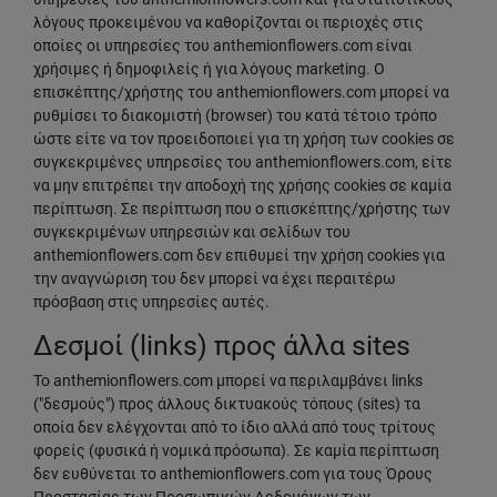
λόγους προκειμένου να καθορίζονται οι περιοχές στις
οποίες οι υπηρεσίες του anthemionflowers.com είναι
χρήσιμες ή δημοφιλείς ή για λόγους marketing. Ο
επισκέπτης/χρήστης του anthemionflowers.com μπορεί να
ρυθμίσει το διακομιστή (browser) του κατά τέτοιο τρόπο
ώστε είτε να τον προειδοποιεί για τη χρήση των cookies σε
συγκεκριμένες υπηρεσίες του anthemionflowers.com, είτε
να μην επιτρέπει την αποδοχή της χρήσης cookies σε καμία
περίπτωση. Σε περίπτωση που ο επισκέπτης/χρήστης των
συγκεκριμένων υπηρεσιών και σελίδων του
anthemionflowers.com δεν επιθυμεί την χρήση cookies για
την αναγνώριση του δεν μπορεί να έχει περαιτέρω
πρόσβαση στις υπηρεσίες αυτές.
Δεσμοί (links) προς άλλα sites
Το anthemionflowers.com μπορεί να περιλαμβάνει links
("δεσμούς") προς άλλους δικτυακούς τόπους (sites) τα
οποία δεν ελέγχονται από το ίδιο αλλά από τους τρίτους
φορείς (φυσικά ή νομικά πρόσωπα). Σε καμία περίπτωση
δεν ευθύνεται το anthemionflowers.com για τους Όρους