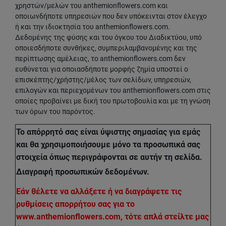
χρηστών/μελών του anthemionflowers.com και
οποιωνδήποτε υπηρεσιών που δεν υπόκεινται στον έλεγχο
ή και την ιδιοκτησία του anthemionflowers.com.
Δεδομένης της φύσης και του όγκου του Διαδικτύου, υπό
οποιεσδήποτε συνθήκες, συμπεριλαμβανομένης και της
περίπτωσης αμέλειας, το anthemionflowers.com δεν
ευθύνεται για οποιασδήποτε μορφής ζημία υποστεί ο
επισκέπτης/χρήστης/μέλος των σελίδων, υπηρεσιών,
επιλογών και περιεχομένων του anthemionflowers.com στις
οποίες προβαίνει με δική του πρωτοβουλία και με τη γνώση
των όρων του παρόντος.
Το απόρρητό σας είναι ύψιστης σημασίας για εμάς
και θα χρησιμοποιήσουμε μόνο τα προσωπικά σας
στοιχεία όπως περιγράφονται σε αυτήν τη σελίδα.
Διαγραφή προσωπικών δεδομένων.
Εάν θέλετε να αλλάξετε ή να διαγράψετε τις
ρυθμίσεις απορρήτου σας για το
www.anthemionflowers.com, τότε απλά στείλτε μας