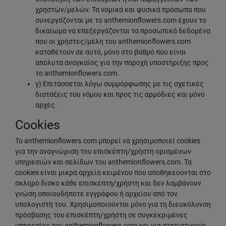
χρηστών/μελών. Τα νομικά και φυσικά πρόσωπα που
συνεργάζονται με το anthemionflowers.com έχουν το
δικαίωμα να επεξεργάζονται τα προσωπικά δεδομένα
που οι χρήστες/μέλη του anthemionflowers.com
καταθέτουν σε αυτό, μόνο στο βαθμό που είναι
απόλυτα αναγκαίος για την παροχή υποστήριξης προς
το anthemionflowers.com.
γ) Επιτάσσεται λόγω συμμόρφωσης με τις σχετικές
διατάξεις του νόμου και προς τις αρμόδιες και μόνο
αρχές.
Cookies
Το anthemionflowers.com μπορεί να χρησιμοποιεί cookies
για την αναγνώριση του επισκέπτη/χρήστη ορισμένων
υπηρεσιών και σελίδων του anthemionflowers.com. Τα
cookies είναι μικρά αρχεία κειμένου που αποθηκεύονται στο
σκληρό δίσκο κάθε επισκέπτη/χρήστη και δεν λαμβάνουν
γνώση οποιουδήποτε εγγράφου ή αρχείου από τον
υπολογιστή του. Χρησιμοποιούνται μόνο για τη διευκόλυνση
πρόσβασης του επισκέπτη/χρήστη σε συγκεκριμένες
υπηρεσίες του anthemionflowers.com και για στατιστικούς