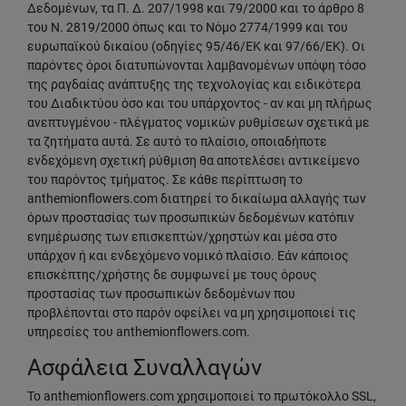
Δεδομένων, τα Π. Δ. 207/1998 και 79/2000 και το άρθρο 8
του Ν. 2819/2000 όπως και το Νόμο 2774/1999 και του
ευρωπαϊκού δικαίου (οδηγίες 95/46/ΕΚ και 97/66/ΕΚ). Οι
παρόντες όροι διατυπώνονται λαμβανομένων υπόψη τόσο
της ραγδαίας ανάπτυξης της τεχνολογίας και ειδικότερα
του Διαδικτύου όσο και του υπάρχοντος - αν και μη πλήρως
ανεπτυγμένου - πλέγματος νομικών ρυθμίσεων σχετικά με
τα ζητήματα αυτά. Σε αυτό το πλαίσιο, οποιαδήποτε
ενδεχόμενη σχετική ρύθμιση θα αποτελέσει αντικείμενο
του παρόντος τμήματος. Σε κάθε περίπτωση το
anthemionflowers.com διατηρεί το δικαίωμα αλλαγής των
όρων προστασίας των προσωπικών δεδομένων κατόπιν
ενημέρωσης των επισκεπτών/χρηστών και μέσα στο
υπάρχον ή και ενδεχόμενο νομικό πλαίσιο. Εάν κάποιος
επισκέπτης/χρήστης δε συμφωνεί με τους όρους
προστασίας των προσωπικών δεδομένων που
προβλέπονται στο παρόν οφείλει να μη χρησιμοποιεί τις
υπηρεσίες του anthemionflowers.com.
Ασφάλεια Συναλλαγών
To anthemionflowers.com χρησιμοποιεί το πρωτόκολλο SSL,