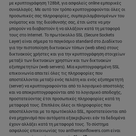
με κρυπτογράφηση 128bit, για ασφαλείς online εμπορικές
συναλλαγές. Με αυτό τον τρόπο κρυπτογραφούνται όλες οι
προσωπικές σας πληροφορίες, συμπεριλαμβανομένων του
ονόματος και της διεύθυνσής σας, έτσι ώστε να μην
μπορούν να διαβαστούν ή να αλλάξουν κατά τη μεταφορά
τους στο Internet. Το πρωτόκολλο SSL (Secure Sockets
Layer) είναι σήμερα το παγκόσμιο standard στο Διαδίκτυο
για την πιστοποίηση δικτυακών τόπων (web sites) στους
δικτυακούς χρήστες και για την κρυπτογράφηση στοιχείων
μεταξύ των δικτυακών χρηστών και των δικτυακών
εξυπηρετητών (web servers). Μία κρυπτογραφημένη SSL
επικοινωνία απαιτεί όλες τις πληροφορίες που
αποστέλλονται μεταξύ ενός πελάτη και ενός εξυπηρετητή
(server) να κρυπτογραφούνται από το λογισμικό αποστολής
και να αποκρυπτογραφούνται από το λογισμικό αποδοχής,
προστατεύοντας έτσι προσωπικές πληροφορίες κατά τη
μεταφορά τους. Επιπλέον, όλες οι πληροφορίες που
αποστέλλονται με το πρωτόκολλο SSL, προστατεύονται από
ένα μηχανισμό που αυτόματα εξακριβώνει εάν τα δεδομένα
έχουν αλλάξει κατά τη μεταφορά τους. Το σύστημα
ασφαλούς επικοινωνίας του anthemionflowers.com είναι