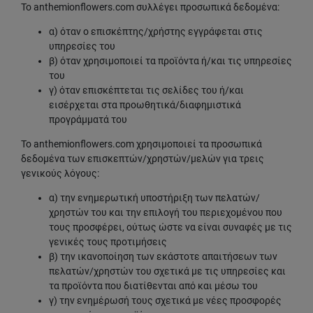
Το anthemionflowers.com συλλέγει προσωπικά δεδομένα:
α) όταν ο επισκέπτης/χρήστης εγγράφεται στις
υπηρεσίες του
β) όταν χρησιμοποιεί τα προϊόντα ή/και τις υπηρεσίες
του
γ) όταν επισκέπτεται τις σελίδες του ή/και
εισέρχεται στα προωθητικά/διαφημιστικά
προγράμματά του
Το anthemionflowers.com χρησιμοποιεί τα προσωπικά
δεδομένα των επισκεπτών/χρηστών/μελών για τρεις
γενικούς λόγους:
α) την ενημερωτική υποστήριξη των πελατών/
χρηστών του και την επιλογή του περιεχομένου που
τους προσφέρει, ούτως ώστε να είναι συναφές με τις
γενικές τους προτιμήσεις
β) την ικανοποίηση των εκάστοτε απαιτήσεων των
πελατών/χρηστών του σχετικά με τις υπηρεσίες και
τα προϊόντα που διατίθενται από και μέσω του
γ) την ενημέρωσή τους σχετικά με νέες προσφορές