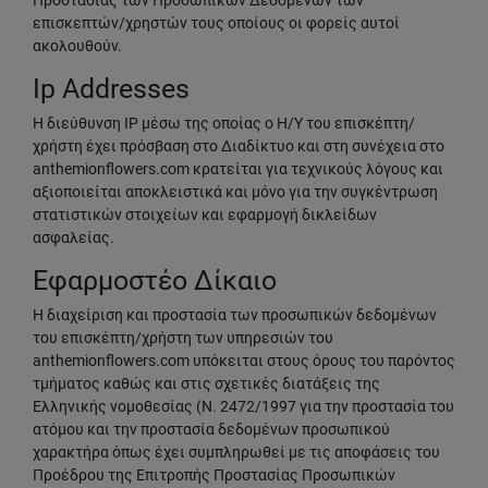
Προστασίας των Προσωπικών Δεδομένων των
επισκεπτών/χρηστών τους οποίους οι φορείς αυτοί
ακολουθούν.
Ip Addresses
H διεύθυνση IP μέσω της οποίας ο Η/Υ του επισκέπτη/
χρήστη έχει πρόσβαση στο Διαδίκτυο και στη συνέχεια στο
anthemionflowers.com κρατείται για τεχνικούς λόγους και
αξιοποιείται αποκλειστικά και μόνο για την συγκέντρωση
στατιστικών στοιχείων και εφαρμογή δικλείδων
ασφαλείας.
Εφαρμοστέο Δίκαιο
Η διαχείριση και προστασία των προσωπικών δεδομένων
του επισκέπτη/χρήστη των υπηρεσιών του
anthemionflowers.com υπόκειται στους όρους του παρόντος
τμήματος καθώς και στις σχετικές διατάξεις της
Ελληνικής νομοθεσίας (Ν. 2472/1997 για την προστασία του
ατόμου και την προστασία δεδομένων προσωπικού
χαρακτήρα όπως έχει συμπληρωθεί με τις αποφάσεις του
Προέδρου της Επιτροπής Προστασίας Προσωπικών