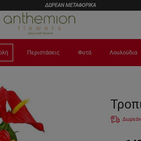
ΔΩΡΕΑΝ ΜΕΤΑΦΟΡΙΚΑ
ολή
Περιστάσεις
Φυτά
Λουλούδια
Τροπ
Δωρεάν