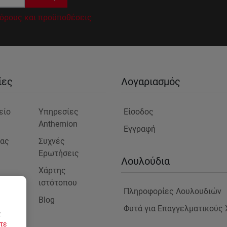
όρους και προϋποθέσεις
ίες
Λογαριασμός
είο
Υπηρεσίες
Είσοδος
Anthemion
Εγγραφή
μας
Συχνές
Ερωτήσεις
ς
Λουλούδια
Χάρτης
ιστότοπου
Πληροφορίες Λουλουδιών
Blog
στε
Φυτά για Επαγγελματικούς
ς
τε