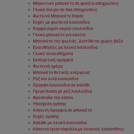
Μαγευτικό μπουκέτο σε φούξια αποχρώσεις
Γλυκό όνειρο σε παλ αποχρώσεις
Φωτεινό Μπουκέτο Χαράς
Ευχές με φωτεινά λουλούδια
Κομψά σομόν-εκρού λουλούδια
Γλυκό μπουκέτο για εκείνη
Μπουκέτο της φωτιάς. Διατίθεται χωρίς βάζο
Ευαισθησίες με λευκά λουλούδια
Γλυκά συναισθήματα
Εκπληκτική ομορφιά
Φωτεινή ημέρα
Μπουκέτο θετικής ενέργειας
Ροζ και λιλά λουλούδια
Όμορφα λουλούδια σε καλάθι
Πριγκίπισσα με ροζ λουλούδια
Φρεσκάδα του κήπου
Υπόσχεση αγάπης
Κόκκινη Ομορφιά σε μπουκέτο
Ευχές αγάπης
Καλάθι με λευκά λουλούδια
Κόκκινα τριαντάφυλλα με λευκούς λυσίανθους