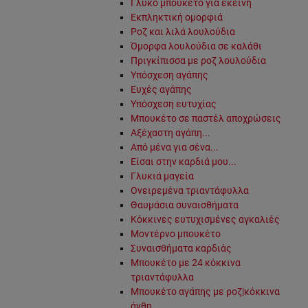
Γλυκό μπουκέτο για εκείνη
Εκπληκτική ομορφιά
Ροζ και λιλά λουλούδια
Όμορφα λουλούδια σε καλάθι
Πριγκίπισσα με ροζ λουλούδια
Υπόσχεση αγάπης
Ευχές αγάπης
Υπόσχεση ευτυχίας
Μπουκέτο σε παστέλ αποχρώσεις
Αξέχαστη αγάπη...
Από μένα για σένα...
Είσαι στην καρδιά μου...
Γλυκιά μαγεία
Ονειρεμένα τριαντάφυλλα
Θαυμάσια συναισθήματα
Κόκκινες ευτυχισμένες αγκαλιές
Μοντέρνο μπουκέτο
Συναισθήματα καρδιάς
Μπουκέτο με 24 κόκκινα
τριαντάφυλλα
Μπουκέτο αγάπης με ροζ|κόκκινα
άνθη