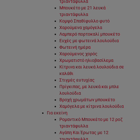
τριαντάφυλλα
Μπουκέτο με 21 λευκά
τριαντάφυλλα
Κομψό Σπαθίφυλλο φυτό
Χαρούμενα χαμόγελα
Λαμπερό πορτοκαλί μπουκέτο
Ευχές με φωτεινά λουλούδια
Φωτεινή ημέρα
Χαρούμενος χορός
Χρωματιστό ηλιοβασίλεμα
Κίτρινα και λευκά λουλούδια σε
καλάθι
Στιγμές ευτυχίας
Πρίγκιπας, με λευκά και μπλε
λουλούδια
Βροχή χρωμάτων μπουκέτο
Χαμόγελα με κίτρινα λουλούδια
Για εκείνη
Ρομαντικό Μπουκέτο με 12 ροζ
τριαντάφυλλα
Αγάπη Και Έρωτας με 12
τριαντάφυλλα