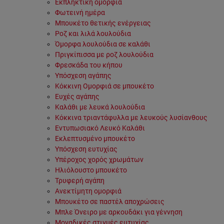
Εκπληκτική ομορφιά
Φωτεινή ημέρα
Μπουκέτο θετικής ενέργειας
Ροζ και λιλά λουλούδια
Όμορφα λουλούδια σε καλάθι
Πριγκίπισσα με ροζ λουλούδια
Φρεσκάδα του κήπου
Υπόσχεση αγάπης
Κόκκινη Ομορφιά σε μπουκέτο
Ευχές αγάπης
Καλάθι με λευκά λουλούδια
Κόκκινα τριαντάφυλλα με λευκούς λυσίανθους
Εντυπωσιακό Λευκό Καλάθι
Εκλεπτυσμένο μπουκέτο
Υπόσχεση ευτυχίας
Υπέροχος χορός χρωμάτων
Ηλιόλουστο μπουκέτο
Τρυφερή αγάπη
Ανεκτίμητη ομορφιά
Μπουκέτο σε παστέλ αποχρώσεις
Μπλε Όνειρο με αρκουδάκι για γέννηση
Μοναδικές στιγμές ευτυχίας