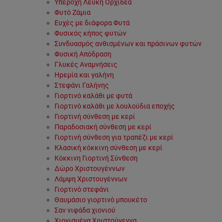
Υπέροχη Λευκή Ορχιδέα
Φυτό Ζάμια
Ευχές με διάφορα Φυτά
Φυσικός κήπος φυτών
Συνδυασμός ανθισμένων και πράσινων φυτών
Φυσική Απόδραση
Γλυκές Αναμνήσεις
Ηρεμία και γαλήνη
Στεφάνι Γαλήνης
Γιορτινό καλάθι με φυτά
Γιορτινό καλάθι με λουλούδια εποχής
Γιορτινή σύνθεση με κερί
Παραδοσιακή σύνθεση με κερί
Γιορτινή σύνθεση για τραπέζι με κερί
Κλασική κόκκινη σύνθεση με κερί
Κόκκινη Γιορτινή Σύνθεση
Δώρο Χριστουγέννων
Λάμψη Χριστουγέννων
Γιορτινό στεφάνι
Θαυμάσιο γιορτινό μπουκέτο
Σαν νιφάδα χιονιού
Χιονισμένα Χριστούγεννα