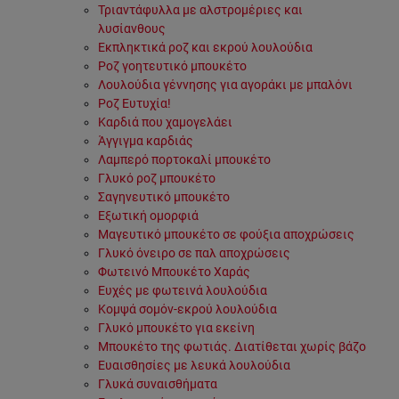
Τριαντάφυλλα με αλστρομέριες και
λυσίανθους
Εκπληκτικά ροζ και εκρού λουλούδια
Ροζ γοητευτικό μπουκέτο
Λουλούδια γέννησης για αγοράκι με μπαλόνι
Ροζ Ευτυχία!
Καρδιά που χαμογελάει
Άγγιγμα καρδιάς
Λαμπερό πορτοκαλί μπουκέτο
Γλυκό ροζ μπουκέτο
Σαγηνευτικό μπουκέτο
Εξωτική ομορφιά
Μαγευτικό μπουκέτο σε φούξια αποχρώσεις
Γλυκό όνειρο σε παλ αποχρώσεις
Φωτεινό Μπουκέτο Χαράς
Ευχές με φωτεινά λουλούδια
Κομψά σομόν-εκρού λουλούδια
Γλυκό μπουκέτο για εκείνη
Μπουκέτο της φωτιάς. Διατίθεται χωρίς βάζο
Ευαισθησίες με λευκά λουλούδια
Γλυκά συναισθήματα