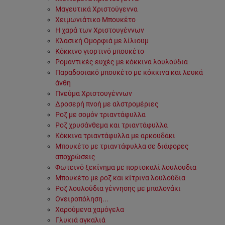
Μαγευτικά Χριστούγεννα
Χειμωνιάτικο Μπουκέτο
Η χαρά των Χριστουγέννων
Κλασική Ομορφιά με λίλιουμ
Κόκκινο γιορτινό μπουκέτο
Ρομαντικές ευχές με κόκκινα λουλούδια
Παραδοσιακό μπουκέτο με κόκκινα και λευκά
άνθη
Πνεύμα Χριστουγέννων
Δροσερή πνοή με αλστρομέριες
Ροζ με σομόν τριαντάφυλλα
Ροζ χρυσάνθεμα και τριαντάφυλλα
Κόκκινα τριαντάφυλλα με αρκουδάκι
Μπουκέτο με τριαντάφυλλα σε διάφορες
αποχρώσεις
Φωτεινό ξεκίνημα με πορτοκαλί λουλουδια
Μπουκέτο με ροζ και κίτρινα λουλούδια
Ροζ λουλούδια γέννησης με μπαλονάκι
Ονειροπόληση...
Χαρούμενα χαμόγελα
Γλυκιά αγκαλιά