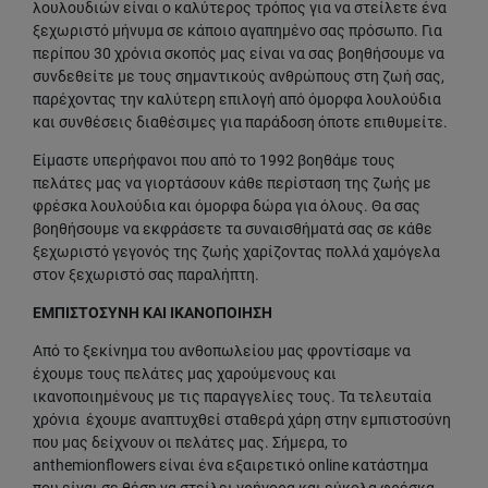
λουλουδιών είναι ο καλύτερος τρόπος για να στείλετε ένα
ξεχωριστό μήνυμα σε κάποιο αγαπημένο σας πρόσωπο. Για
περίπου 30 χρόνια σκοπός μας είναι να σας βοηθήσουμε να
συνδεθείτε με τους σημαντικούς ανθρώπους στη ζωή σας,
παρέχοντας την καλύτερη επιλογή από όμορφα λουλούδια
και συνθέσεις διαθέσιμες για παράδοση όποτε επιθυμείτε.
Είμαστε υπερήφανοι που από το 1992 βοηθάμε τους
πελάτες μας να γιορτάσουν κάθε περίσταση της ζωής με
φρέσκα λουλούδια και όμορφα δώρα για όλους. Θα σας
βοηθήσουμε να εκφράσετε τα συναισθήματά σας σε κάθε
ξεχωριστό γεγονός της ζωής χαρίζοντας πολλά χαμόγελα
στον ξεχωριστό σας παραλήπτη.
ΕΜΠΙΣΤΟΣΥΝΗ ΚΑΙ ΙΚΑΝΟΠΟΙΗΣΗ
Από το ξεκίνημα του ανθοπωλείου μας φροντίσαμε να
έχουμε τους πελάτες μας χαρούμενους και
ικανοποιημένους με τις παραγγελίες τους. Τα τελευταία
χρόνια έχουμε αναπτυχθεί σταθερά χάρη στην εμπιστοσύνη
που μας δείχνουν οι πελάτες μας. Σήμερα, το
anthemionflowers είναι ένα εξαιρετικό online κατάστημα