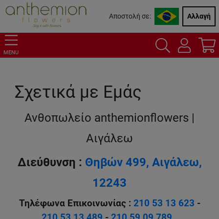
Αποστολή σε:
Αλλαγή
MENU
Σχετικά με Εμάς
Ανθοπωλείο anthemionflowers |
Αιγάλεω
Διεύθυνση :
Θηβών 499, Αιγάλεω,
12243
Τηλέφωνα Επικοινωνίας :
210 53 13 623
-
210 53 13 489
-
210 59 09 789
.