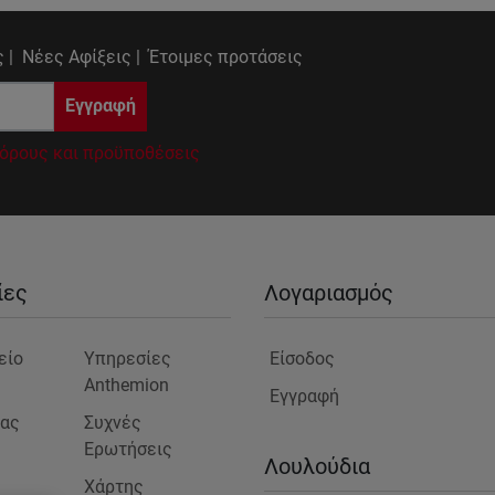
 |
Νέες Αφίξεις |
Έτοιμες προτάσεις
Εγγραφή
όρους και προϋποθέσεις
ίες
Λογαριασμός
είο
Υπηρεσίες
Είσοδος
Anthemion
Εγγραφή
μας
Συχνές
Ερωτήσεις
ς
Λουλούδια
Χάρτης