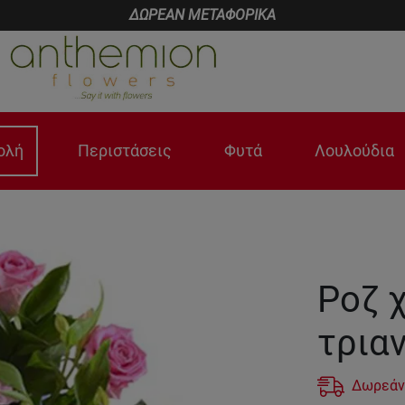
ΔΩΡΕΑΝ ΜΕΤΑΦΟΡΙΚΑ
ολή
Περιστάσεις
Φυτά
Λουλούδια
Ροζ 
τρια
Δωρεάν