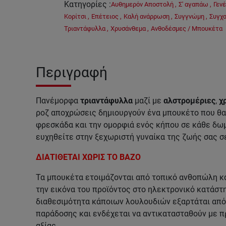
Κατηγορίες
:
Αυθημερόν Αποστολή
,
Σ' αγαπάω
,
Γενέ
Κορίτσι
,
Επέτειος
,
Καλή ανάρρωση
,
Συγγνώμη
,
Συγχα
Τριαντάφυλλα
,
Χρυσάνθεμα
,
Ανθοδέσμες / Μπουκέτα
Περιγραφή
Πανέμορφα
τριαντάφυλλα
μαζί με
αλστρομέριες
,
χ
ροζ αποχρώσεις δημιουργούν ένα μπουκέτο που θα 
φρεσκάδα και την ομορφιά ενός κήπου σε κάθε δωμά
ευχηθείτε στην ξεχωριστή γυναίκα της ζωής σας σε
ΔΙΑΤΙΘΕΤΑΙ ΧΩΡΙΣ ΤΟ ΒΑΖΟ
Τα μπουκέτα ετοιμάζονται από τοπικό ανθοπώλη κα
την εικόνα του προϊόντος στο ηλεκτρονικό κατάστη
διαθεσιμότητα κάποιων λουλουδιών εξαρτάται από 
παράδοσης και ενδέχεται να αντικατασταθούν με π
αξίας.