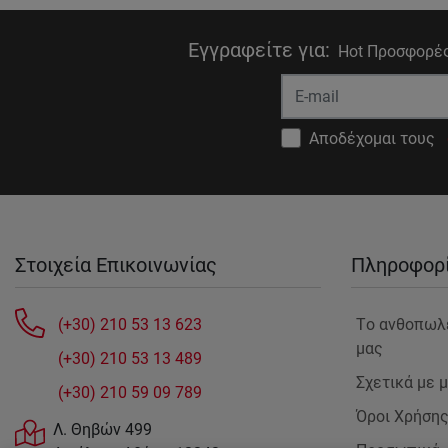
Εγγραφείτε για
:
Hot Προσφορές
Αποδέχομαι τους
Στοιχεία Επικοινωνίας
Πληροφορ
(+30) 210 53 13 623
Tο ανθοπωλ
μας
(+30) 210 53 13 489
Σχετικά με 
(+30) 210 59 09 789
Όροι Χρήση
Λ. Θηβών 499