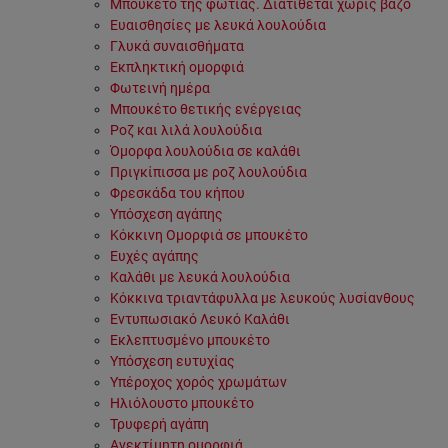
Μπουκέτο της φωτιάς. Διατίθεται χωρίς βάζο
Ευαισθησίες με λευκά λουλούδια
Γλυκά συναισθήματα
Εκπληκτική ομορφιά
Φωτεινή ημέρα
Μπουκέτο θετικής ενέργειας
Ροζ και λιλά λουλούδια
Όμορφα λουλούδια σε καλάθι
Πριγκίπισσα με ροζ λουλούδια
Φρεσκάδα του κήπου
Υπόσχεση αγάπης
Κόκκινη Ομορφιά σε μπουκέτο
Ευχές αγάπης
Καλάθι με λευκά λουλούδια
Κόκκινα τριαντάφυλλα με λευκούς λυσίανθους
Εντυπωσιακό Λευκό Καλάθι
Εκλεπτυσμένο μπουκέτο
Υπόσχεση ευτυχίας
Υπέροχος χορός χρωμάτων
Ηλιόλουστο μπουκέτο
Τρυφερή αγάπη
Ανεκτίμητη ομορφιά