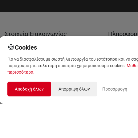
Στοιχεία Επικοινωνίας
Πληροφορ
🍪
Cookies
(+30) 210 53 13 623
Tο ανθοπωλ
μας
Για να διασφαλίσουμε σωστή λειτουργία του ιστότοπου και να σα
(+30) 210 53 13 489
παρέχουμε μια καλύτερη εμπειρία χρησιμοποιούμε cookies.
Μάθε
Σχετικά με 
περισσότερα
.
(+30) 210 59 09 789
Όροι Χρήση
Λ. Θηβών 499
Αποδοχή όλων
Απόρριψη όλων
Προσαρμογή
Προσωπικά
Αιγάλεω, Αθήνα, 12243
Δεδομένα
sales@anthemionflowers.gr
Επικοινωνή
μαζί μας