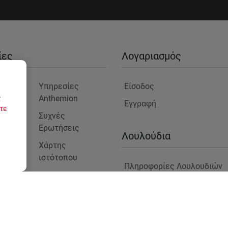
ίες
Λογαριασμός
είο
Υπηρεσίες
Είσοδος
Anthemion
ς
Εγγραφή
τε
μας
Συχνές
Ερωτήσεις
ς
Λουλούδια
Χάρτης
ιστότοπου
Πληροφορίες Λουλουδιών
Blog
στε
Φυτά για Επαγγελματικούς