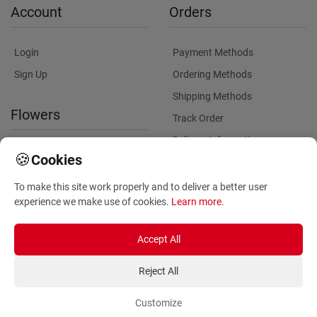
Account
Orders
Login
Payment Methods
Sign Up
Ordering Methods
Shipping Methods
Flowers
Track Order
Delivery Information
International flower delivery
🍪
Cookies
Flowers Information
To make this site work properly and to deliver a better user
Plants for Commercial
experience we make use of cookies.
Learn more
.
Spaces
Accept All
Reject All
Customize
Copyright ©
2026
Anthemionflowers - Send flowers
All rights reserved.