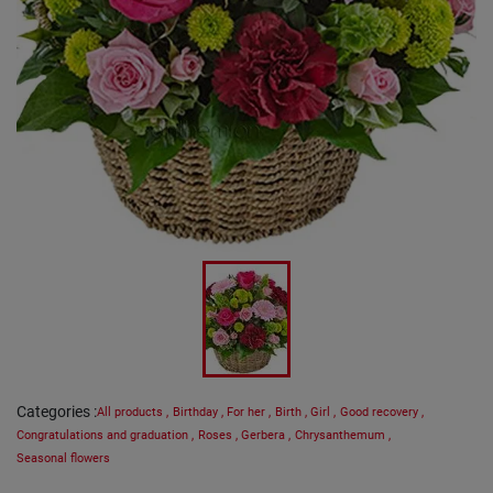
Categories
:
All products
,
Birthday
,
For her
,
Birth
,
Girl
,
Good recovery
,
Congratulations and graduation
,
Roses
,
Gerbera
,
Chrysanthemum
,
Seasonal flowers