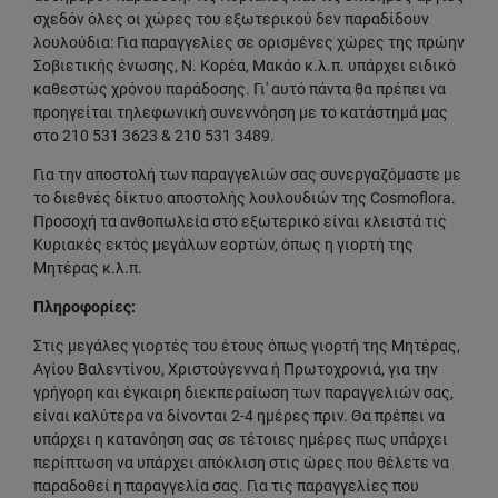
σχεδόν όλες οι χώρες του εξωτερικού δεν παραδίδουν
λουλούδια: Για παραγγελίες σε ορισμένες χώρες της πρώην
Σοβιετικής ένωσης, Ν. Κορέα, Μακάο κ.λ.π. υπάρχει ειδικό
καθεστώς χρόνου παράδοσης. Γι' αυτό πάντα θα πρέπει να
προηγείται τηλεφωνική συνεννόηση με το κατάστημά μας
στο 210 531 3623 & 210 531 3489.
Για την αποστολή των παραγγελιών σας συνεργαζόμαστε με
το διεθνές δίκτυο αποστολής λουλουδιών της Cosmoflora.
Προσοχή τα ανθοπωλεία στο εξωτερικό είναι κλειστά τις
Κυριακές εκτός μεγάλων εορτών, όπως η γιορτή της
Μητέρας κ.λ.π.
Πληροφορίες:
Στις μεγάλες γιορτές του έτους όπως γιορτή της Μητέρας,
Αγίου Βαλεντίνου, Χριστούγεννα ή Πρωτοχρονιά, για την
γρήγορη και έγκαιρη διεκπεραίωση των παραγγελιών σας,
είναι καλύτερα να δίνονται 2-4 ημέρες πριν. Θα πρέπει να
υπάρχει η κατανόηση σας σε τέτοιες ημέρες πως υπάρχει
περίπτωση να υπάρχει απόκλιση στις ώρες που θέλετε να
παραδοθεί η παραγγελία σας. Για τις παραγγελίες που