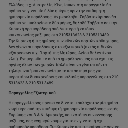
Ελλάδος π.χ. Αυστραλία, Κίνα, Ιαπωνία: η παραγγελία θα
πρέπει να γίνει μία ή δύο ημέρες πριν την επιθυμητή
ημερομηνία παράδοσης. Αν μεσολαβεί Σαββατοκύριακο θα
πρέπει να υπολογίσετε δύο μέρες, δηλαδή Σάββατο και την
Κυριακή άρα παράδοση από Δευτέρα ή κατόπιν
επικοινωνίας μαζί μας στο 2105313623 & 2105313489.
Την Κυριακή ή τις ημέρες των εθνικών εορτών κάθε χώρας,
δεν γίνονται παραδόσεις στο εξωτερικό (εκτός ειδικών
εξαιρέσεων π.χ. Γιορτή της Μητέρας, Αγίου Βαλεντίνου
κλπ.). Ενημερωθείτε από το ημερόλογιο μας που έχει τις
αργίες όλων των χωρών. Καλό είναι να γίνεται πάντα
τηλεφωνική επικοινωνία με το κατάστημά μας για
περαιτέρω διευκρινήσεις και ειδικές παραγγελίες στο 210
5313623 & 210 531 3489.
Παραγγελίες Εξωτερικού
Η παραγγελία σας πρέπει να δίνεται τουλάχιστον μία ημέρα
νωρίτερα από την επιθυμητή ημερομηνία παράδοσης, εκτός
Ευρώπης και Β.& Ν. Αμερικής, που κατόπιν συνεννόησης
μαζί μας, σας ενημερώνουμε για το αν γίνεται ή όχι
αυθημερόν παράδοση. Τις Κυριακές και τις επίσημες αργίες