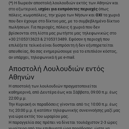
(
*
) Η δωρεάν αποστολή λουλουδιών εκτός των Αθηνών και
στο εξωτερικό,
ισχύει για ευπρόσιτες περιοχές
όπως
πόλεις, κωμοπόλεις, την χώρα των Νήσων και
ΟΧΙ
τα χωριά
που δεν έχουμε στο δίκτυο μας, με το συμβεβλημένο δίκτυο
πωλήσεων. Για περιοχές, πόλεις ή χωριά που δεν
βρίσκονται στη λίστα μας ρωτήστε μας τηλεφωνικώς στο
+30 2105313623 & 2105313489. Εφόσον η περιοχή που
επιλέξετε τελικά είναι δυσπρόσιτη ή δεν εξυπηρετείται
απευθείας, θα σας ενημερώσουμε για το επιπλέον κόστος,
αν υπάρχει, τηλεφωνικά ή με e-mail.
Αποστολή Λουλουδιών εντός
Αθηνών
Η αποστολή των λουλουδιών πραγματοποιείται
καθημερινά, από Δευτέρα έως και Σάββατο, 09:00 π.μ. έως
22:00 μ.μ.
Την Κυριακή οι παραδόσεις γίνονται από τις 10:00 π.μ. έως
τις 20:00 μ.μ. ή κατόπιν τηλεφωνικής συνεννοήσης μαζί μας
για ώρα εκτός του ωραρίου μας.
Η παραγγελία σας πρέπει να δίνεται τουλάχιστον 2-3 ώρες
νωρίτερα από την επιθυμητή ώρα παράδοσης, ώστε να