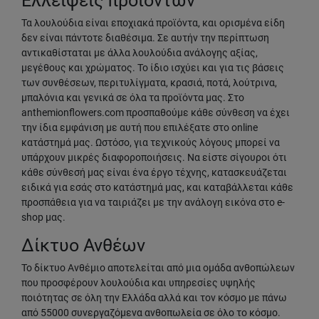
Ελλείψεις προϊόντων
Τα λουλούδια είναι εποχιακά προϊόντα, και ορισμένα είδη
δεν είναι πάντοτε διαθέσιμα. Σε αυτήν την περίπτωση
αντικαθίσταται με άλλα λουλούδια ανάλογης αξίας,
μεγέθους και χρώματος. Το ίδιο ισχύει και για τις βάσεις
των συνθέσεων, περιτυλίγματα, κρασιά, ποτά, λούτρινα,
μπαλόνια και γενικά σε όλα τα προϊόντα μας. Στο
anthemionflowers.com προσπαθούμε κάθε σύνθεση να έχει
την ίδια εμφάνιση με αυτή που επιλέξατε στο online
κατάστημά μας. Ωστόσο, για τεχνικούς λόγους μπορεί να
υπάρχουν μικρές διαφοροποιήσεις. Να είστε σίγουροι ότι
κάθε σύνθεσή μας είναι ένα έργο τέχνης, κατασκευάζεται
ειδικά για εσάς στο κατάστημά μας, και καταβάλλεται κάθε
προσπάθεια για να ταιριάζει με την ανάλογη εικόνα στο e-
shop μας.
Δίκτυο Ανθέων
Το δίκτυο Ανθέμιο αποτελείται από μια ομάδα ανθοπώλεων
που προσφέρουν λουλούδια και υπηρεσίες υψηλής
ποιότητας σε όλη την Ελλάδα αλλά και τον κόσμο με πάνω
από 55000 συνεργαζόμενα ανθοπωλεία σε όλο το κόσμο.