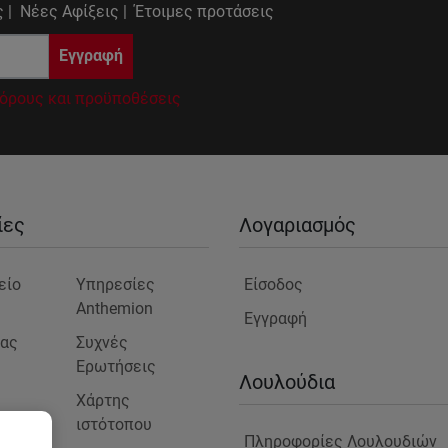
 |
Νέες Αφίξεις |
Έτοιμες προτάσεις
Εγγραφή
όρους και προϋποθέσεις
ίες
Λογαριασμός
είο
Υπηρεσίες
Είσοδος
Anthemion
Εγγραφή
μας
Συχνές
Ερωτήσεις
ς
Λουλούδια
Χάρτης
ιστότοπου
Πληροφορίες Λουλουδιών