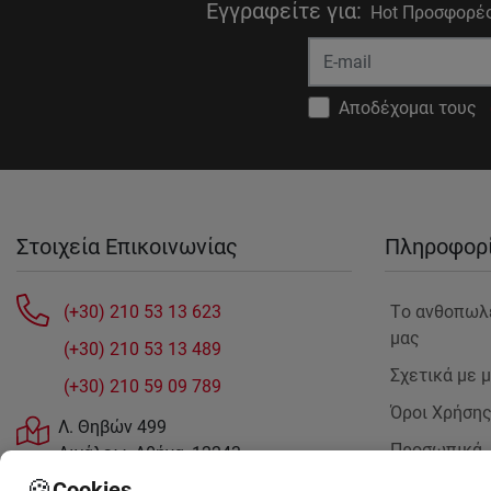
Εγγραφείτε για
:
Hot Προσφορές
Αποδέχομαι τους
Στοιχεία Επικοινωνίας
Πληροφορ
(+30) 210 53 13 623
Tο ανθοπωλ
μας
(+30) 210 53 13 489
Σχετικά με 
(+30) 210 59 09 789
Όροι Χρήση
Λ. Θηβών 499
Προσωπικά
Αιγάλεω, Αθήνα, 12243
Δεδομένα
sales@anthemionflowers.gr
🍪
Cookies