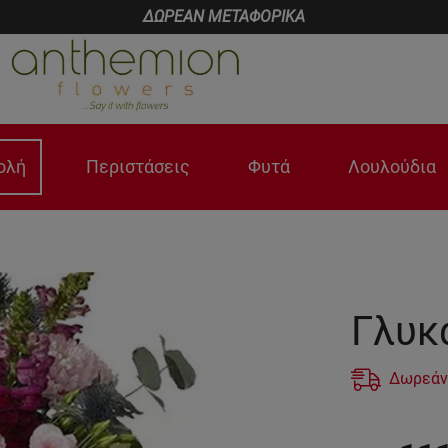
ΔΩΡΕΑΝ ΜΕΤΑΦΟΡΙΚΑ
ολή
Περιστάσεις
Φυτά
Λουλούδια
Γλυκ
Δωρεάν