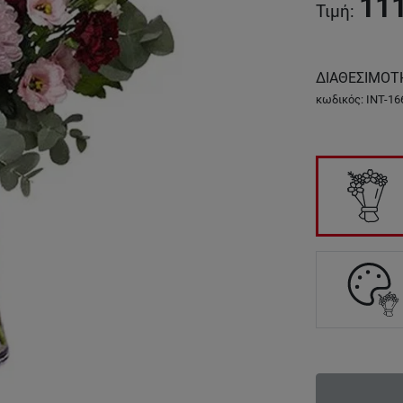
11
Τιμή
:
ΔΙΑΘΕΣΙΜΟΤ
κωδικός
:
INT-16