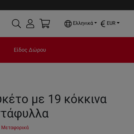
Ελληνικά
EUR
Είδος Δώρου
κέτο με 19 κόκκινα
ντάφυλλα
 Μεταφορικά