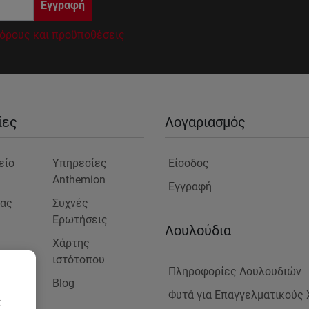
Εγγραφή
όρους και προϋποθέσεις
ίες
Λογαριασμός
είο
Υπηρεσίες
Είσοδος
Anthemion
Εγγραφή
μας
Συχνές
Ερωτήσεις
ς
Λουλούδια
Χάρτης
ιστότοπου
Πληροφορίες Λουλουδιών
Blog
στε
Φυτά για Επαγγελματικούς
ς