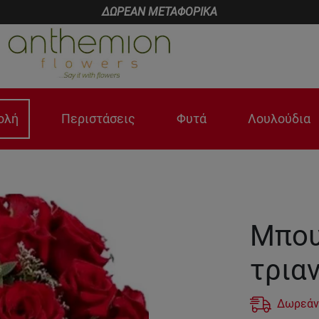
ΔΩΡΕΑΝ ΜΕΤΑΦΟΡΙΚΑ
ολή
Περιστάσεις
Φυτά
Λουλούδια
Μπου
τρια
Δωρεάν