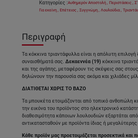
Κατηγορίες
:
Αυθημερόν Αποστολή
,
Περιστάσεις
,
Σ
Για εκείνη
,
Επέτειος
,
Συγγνώμη
,
Λουλούδια
,
Τριαντά
Περιγραφή
Τα κόκκινα τριαντάφυλλα είναι η απόλυτη επιλογή
συναισθήματά σας.
Δεκαεννέα (19)
κόκκινα τριαντ
και της αγάπης, μεταφέρουν τις σκέψεις σας στου
δηλώνουν την παρουσία σας ακόμα και χιλιάδες μίλ
ΔΙΑΤΙΘΕΤΑΙ ΧΩΡΙΣ ΤΟ ΒΑΖΟ
Τα μπουκέτα ετοιμάζονται από τοπικό ανθοπώλη κα
την εικόνα του προϊόντος στο ηλεκτρονικό κατάστη
διαθεσιμότητα κάποιων λουλουδιών εξαρτάται από 
αντικατασταθούν με προϊόντα ίδιας ή μεγαλύτερης 
Κάθε προϊόν μας προετοιμάζεται προσεκτικά και π