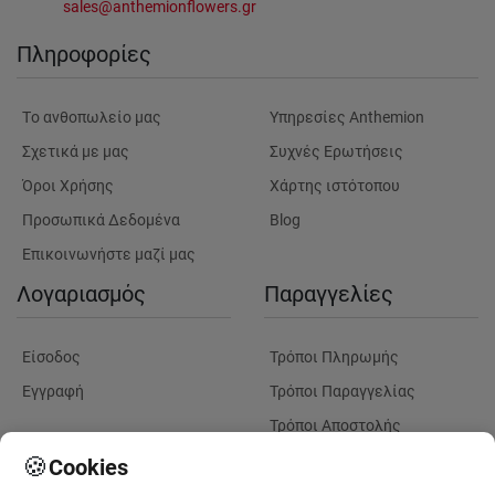
sales@anthemionflowers.gr
Πληροφορίες
Tο ανθοπωλείο μας
Υπηρεσίες Anthemion
Σχετικά με μας
Συχνές Ερωτήσεις
Όροι Χρήσης
Χάρτης ιστότοπου
Προσωπικά Δεδομένα
Blog
Επικοινωνήστε μαζί μας
Λογαριασμός
Παραγγελίες
Είσοδος
Τρόποι Πληρωμής
Εγγραφή
Τρόποι Παραγγελίας
Τρόποι Αποστολής
Λουλούδια
Παρακολουθηση
🍪
Cookies
Παραγγελίας