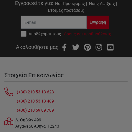
Εγγραφείτε για
:
Hot Προσφορές |
Νέες Αφίξεις |
Έτοιμες προτάσεις
Εγγραφή
Αποδέχομαι τους
όρους και προϋποθέσεις
Ακολουθήστε μας
Στοιχεία Επικοινωνίας
(+30) 210 53 13 623
(+30) 210 53 13 489
(+30) 210 59 09 789
Λ. Θηβών 499
Αιγάλεω, Αθήνα, 12243