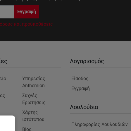
Εγγραφή
όρους και προϋποθέσεις
ίες
Λογαριασμός
είο
Υπηρεσίες
Είσοδος
Anthemion
Εγγραφή
μας
Συχνές
Ερωτήσεις
ς
Λουλούδια
Χάρτης
ιστότοπου
Πληροφορίες Λουλουδιών
Blog