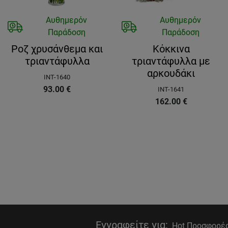
Αυθημερόν
Αυθημερόν
Παράδοση
Παράδοση
Ροζ χρυσάνθεμα και
Κόκκινα
τριαντάφυλλα
τριαντάφυλλα με
αρκουδάκι
INT-1640
93.00
€
INT-1641
162.00
€
Εγγραφείτε για
:
Hot Προσφορές