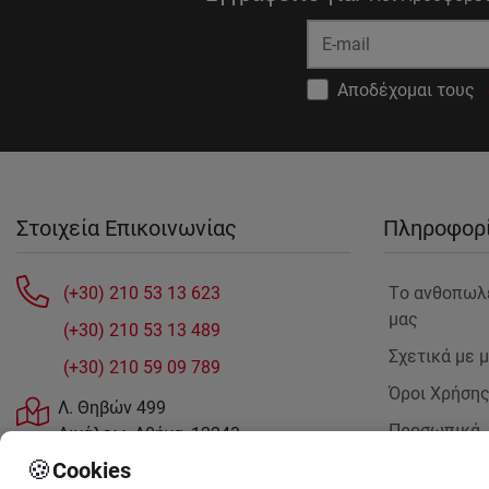
Αποδέχομαι τους
Στοιχεία Επικοινωνίας
Πληροφορ
(+30) 210 53 13 623
Tο ανθοπωλ
μας
(+30) 210 53 13 489
Σχετικά με 
(+30) 210 59 09 789
Όροι Χρήση
Λ. Θηβών 499
Προσωπικά
Αιγάλεω, Αθήνα, 12243
Δεδομένα
sales@anthemionflowers.gr
🍪
Cookies