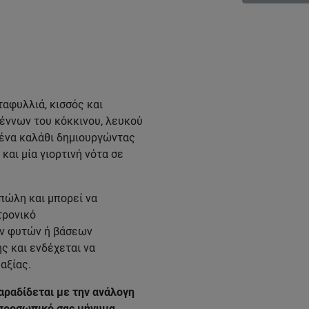
αφυλλιά, κισσός και
έννων του κόκκινου, λευκού
 ένα καλάθι δημιουργώντας
αι μία γιορτινή νότα σε
πώλη και μπορεί να
τρονικό
ων φυτών ή βάσεων
ς και ενδέχεται να
αξίας.
αραδίδεται με την ανάλογη
 προσωπικό σας μήνυμα.