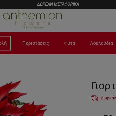
ΔΩΡΕΑΝ ΜΕΤΑΦΟΡΙΚΑ
ολή
Περιστάσεις
Φυτά
Λουλούδια
Γιορτ
Δωρεάν