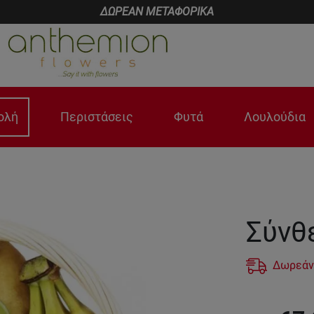
ΔΩΡΕΑΝ ΜΕΤΑΦΟΡΙΚΑ
ολή
Περιστάσεις
Φυτά
Λουλούδια
Σύνθ
Δωρεάν