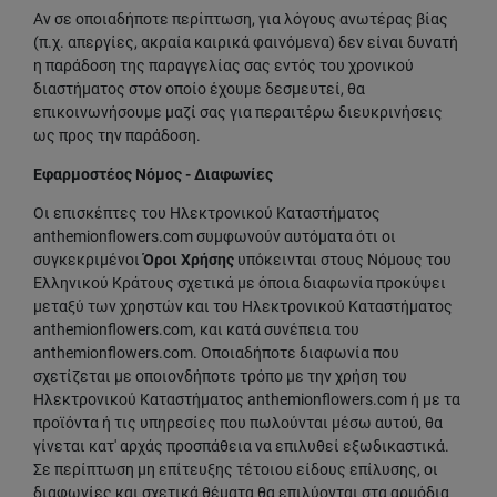
Αν σε οποιαδήποτε περίπτωση, για λόγους ανωτέρας βίας
(π.χ. απεργίες, ακραία καιρικά φαινόμενα) δεν είναι δυνατή
η παράδοση της παραγγελίας σας εντός του χρονικού
διαστήματος στον οποίο έχουμε δεσμευτεί, θα
επικοινωνήσουμε μαζί σας για περαιτέρω διευκρινήσεις
ως προς την παράδοση.
Εφαρμοστέος Νόμος - Διαφωνίες
Οι επισκέπτες του Ηλεκτρονικού Καταστήματος
anthemionflowers.com συμφωνούν αυτόματα ότι οι
συγκεκριμένοι
Όροι Χρήσης
υπόκεινται στους Νόμους του
Ελληνικού Κράτους σχετικά με όποια διαφωνία προκύψει
μεταξύ των χρηστών και του Ηλεκτρονικού Καταστήματος
anthemionflowers.com, και κατά συνέπεια του
anthemionflowers.com. Οποιαδήποτε διαφωνία που
σχετίζεται με οποιονδήποτε τρόπο με την χρήση του
Ηλεκτρονικού Καταστήματος anthemionflowers.com ή με τα
προϊόντα ή τις υπηρεσίες που πωλούνται μέσω αυτού, θα
γίνεται κατ' αρχάς προσπάθεια να επιλυθεί εξωδικαστικά.
Σε περίπτωση μη επίτευξης τέτοιου είδους επίλυσης, οι
διαφωνίες και σχετικά θέματα θα επιλύονται στα αρμόδια