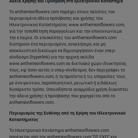
Άδεια Χρήσης και Πρόσβαση στο ηλεκτρονικό Κατάστημα
Το anthemionflowers.com παρέχει στους πελάτες του
περιορισμένη άδεια πρόσβασης και χρήσης του
Ηλεκτρονικού Καταστήματος www.anthemionflowers.com,
για την τοποθέτηση παραγγελιών και την επικοινωνία με
την εταιρία. Οι επισκέπτες του anthemionflowers.com
διατηρούν ένα περιορισμένο, ανακλήσιμο, και μη
αποκλειστικό δικαίωμα να δημιουργήσουν έναν υπερ-
σύνδεσμο (hyperlink) για την αρχική σελίδα
www.anthemionflowers.com σε δικτυακό χώρο ιδιοκτησίας
τους, εφ' όσον αυτός ο υπερ-σύνδεσμος δεν περιγράφει τo
anthemionflowers.com, ή τα προϊόντα ή τις υπηρεσίες τους
με ένα ψεύτικο, παραπλανητικό, μειωτικό ή ειδάλλως
δυσάρεστο τρόπο. Οποιαδήποτε αναρμόδια χρήση διακόπτει
την άδεια χρήσης ή πρόσβασης που χορηγείται από τo
anthemionflowers.com.
Περιορισμός της Ευθύνης από τη Χρήση του Ηλεκτρονικού
Καταστήματος
Το Ηλεκτρονικό Κατάστημα anthemionflowers.com
παρέχεται από την anthemionflowers.com "ΩΣ ΕΧΕΙ" και