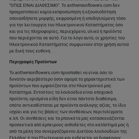
"ΟΠΩΣ ΕΙΝΑΙ ΔΙΑΘΕΣΙΜΟ". Το anthemionflowers.com δεν
πραγματοποιεί καμία εκπροσώπηση ή εξουσιοδότηση
οποιασδήποτε μορφής, εκφρασμένη ή υποδηλούμενη τόσο
για την λειτουργία του Ηλεκτρονικού Καταστήματος όσο
και για τις πληροφορίες, περιεχόμενο, υλικό ή προϊόντα
που περιέχονται σε αυτό. Για το λόγο αυτό, οι χρήστες του
Ηλεκτρονικού Καταστήματος συμφωνούν στην χρήση αυτού
με δική τους ευθύνη.
Περιγραφές Προϊόντων
To anthemionflowers.com προσπαθεί να είναι όσο το
δυνατόν ακριβέστερο όσον αφορά τα χαρακτηριστικά των
προϊόντων που εμφανίζονται στο Ηλεκτρονικό μας
Κατάστημα. Εντούτοις τα λουλούδια είναι εποχιακά
προϊόντα, ορισμένα είδη δεν είναι πάντοτε διαθέσιμα,
οπότε αντικαθίσταται με προϊόντα ανάλογης αξίας, το ίδιο
ισχύει και για τις βάσεις των συνθέσεων, περιτυλίγματα
κ.λπ. Οι συνθέσεις και τα μπουκέτα μας κατασκευάζονται
προσεκτικά από έμπειρους ανθοδέτες στο κατάστημά μας ή
από τα μέλη του συνεργαζόμενου Δικτύου λουλουδιών της
Ελλάδος ή του Εξωτερικού και ενδέχεται να διαφέρουν