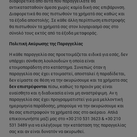
διαφορετικά από αυτά που παραγγείλατε θα
αντικατασταθούν άμεσα χωρίς καμία δική σας επιβάρυνση.
Διαφορετικά θα σας πιστωθούν τα χρήματά σας καθώς και
τα έξοδα αποστολής. Σε κάθε άλλη περίπτωση επιστροφής
θα πιστωθούν τα χρήματά σας στον λογαριασμό σας στο
σύνολό τους εκτός από τα έξοδα μεταφοράς.
Πολιτική Ακύρωσης της Παραγγελίας
Η κάθε παραγγελία σας προετοιμάζεται ειδικά για εσάς, δεν
υπάρχει σύνθεση λουλουδιών η οποία είναι
ετοιμοπαράδοτη στο κατάστημα. Συνεπώς όταν η
παραγγελία σας έχει ετοιμαστεί, αποσταλεί ή παραδίδεται,
δεν είμαστε σε θέση να την ακυρώσουμε και τα χρήματα σας
δεν επιστρέφονται
πίσω, καθώς το προιόν μας είναι
ευαίσθητο και η διαδικασία είναι μη αναστρέψιμη. Αν η
παραγγελία σας έχει προγραμματιστεί για μια μελλοντική
ημερομηνία παράδοσης, μπορούμε να την ακυρώσουμε και
θα σας επιστραφούν τα χρήματά σας στο ακέραιο. Απλά
επικοινωνήστε μαζί μας στο +30 210 531 3623 & +30 210
531 3489 για να ελέγξουμε την κατάσταση της παραγγελίας
σας και αν είναι δυνατόν να ακυρωθεί.