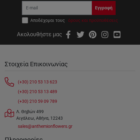
Εγγραφή
Αποδέχομαι τους
όρους και προϋποθέσεις
Ακολουθήστε μας
Στοιχεία Επικοινωνίας
(+30) 210 53 13 623
(+30) 210 53 13 489
(+30) 210 59 09 789
Λ. Θηβών 499
Αιγάλεω, Αθήνα, 12243
sales@anthemionflowers.gr
Πληροφορίες