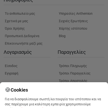
Tο ανθοπωλείο μας
Υπηρεσίες Anthemion
Σχετικά με μας
Συχνές Ερωτήσεις
Όροι Χρήσης
Χάρτης ιστότοπου
Προσωπικά Δεδομένα
Blog
Επικοινωνήστε μαζί μας
Λογαριασμός
Παραγγελίες
Είσοδος
Τρόποι Πληρωμής
Εγγραφή
Τρόποι Παραγγελίας
Τρόποι Αποστολής
Λουλούδια
Παρακολουθηση
🍪
Cookies
Παραγγελίας
Για να διασφαλίσουμε σωστή λειτουργία του ιστότοπου και να
Πληροφορίες Λουλουδιών
Πληροφορίες Παραδόσεων
σας παρέχουμε μια καλύτερη εμπειρία χρησιμοποιούμε