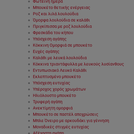
Φωτεινή ημέρα
Μπουκέτο θετικής ενέργειας
Ροζ και λιλά λουλούδια
Όμορφα λουλούδια σε καλάθι
Πριγκίπισσα με ροζ λουλούδια
Φρεσκάδα του κήπου
Υπόσχεση αγάπης
Κόκκινη Ομορφιά σε μπουκέτο
Ευχές αγάπης
Καλάθι με λευκά λουλούδια
Κόκκινα τριαντάφυλλα με λευκούς λυσίανθους
Εντυπωσιακό Λευκό Καλάθι
Εκλεπτυσμένο μπουκέτο
Υπόσχεση ευτυχίας
Υπέροχος χορός χρωμάτων
Ηλιόλουστο μπουκέτο
Τρυφερή αγάπη
Ανεκτίμητη ομορφιά
Μπουκέτο σε παστέλ αποχρώσεις
Μπλε Όνειρο με αρκουδάκι για γέννηση
Μοναδικές στιγμές ευτυχίας
Αξέχαστη αγάπη...