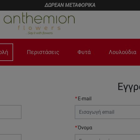
ΔΩΡΕΑΝ ΜΕΤΑΦΟΡΙΚΑ
ολή
Περιστάσεις
Φυτά
Λουλούδια
Εγγ
E-mail
Όνομα