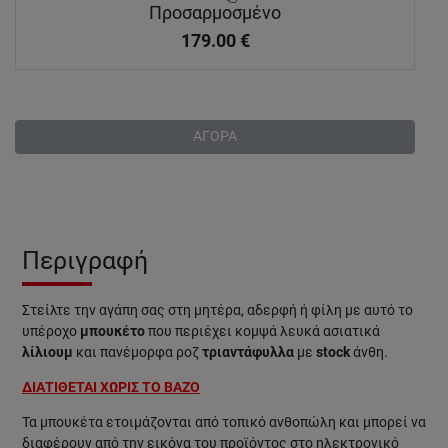
Προσαρμοσμένο
179.00
€
ΑΓΟΡΑ
Περιγραφή
Στείλτε την αγάπη σας στη μητέρα, αδερφή ή φίλη με αυτό το
υπέροχο
μπουκέτο
που περιέχει κομψά λευκά ασιατικά
λίλιουμ
και πανέμορφα ροζ
τριαντάφυλλα
με
stock
άνθη.
ΔΙΑΤΙΘΕΤΑΙ ΧΩΡΙΣ ΤΟ ΒΑΖΟ
Τα μπουκέτα ετοιμάζονται από τοπικό ανθοπώλη και μπορεί να
διαφέρουν από την εικόνα του προϊόντος στο ηλεκτρονικό