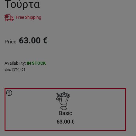
Τούρτα
Free Shipping
63.00
€
Price
:
Availability
:
IN STOCK
sku
:
INT-1405
Basic
63.00
€