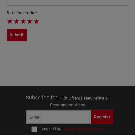
Rate the product
★
★
★
★
★
Submit
Subscribe for
:
Hot Offers |
New Arrivals |
Recommendations
Register
I accept the
terms and conditions