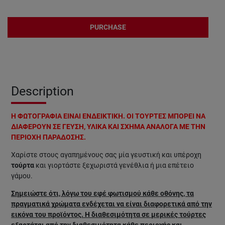
PURCHASE
Description
Η ΦΩΤΟΓΡΑΦΙΑ ΕΙΝΑΙ ΕΝΔΕΙΚΤΙΚΗ. ΟΙ ΤΟΥΡΤΕΣ ΜΠΟΡΕΙ ΝΑ
ΔΙΑΦΕΡΟΥΝ ΣΕ ΓΕΥΣΗ, ΥΛΙΚΑ ΚΑΙ ΣΧΗΜΑ ΑΝΑΛΟΓΑ ΜΕ ΤΗΝ
ΠΕΡΙΟΧΗ ΠΑΡΑΔΟΣΗΣ.
Χαρίστε στους αγαπημένους σας μία γευστική και υπέροχη
τούρτα
και γιορτάστε ξεχωριστά γενέθλια ή μια επέτειο
γάμου.
Σημειώστε ότι, λόγω του εφέ φωτισμού κάθε οθόνης, τα
πραγματικά χρώματα ενδέχεται να είναι διαφορετικά από την
εικόνα του προϊόντος. Η διαθεσιμότητα σε μερικές τούρτες
εξαρτάται από την διαθεσιμότητα κάθε περιοχής και