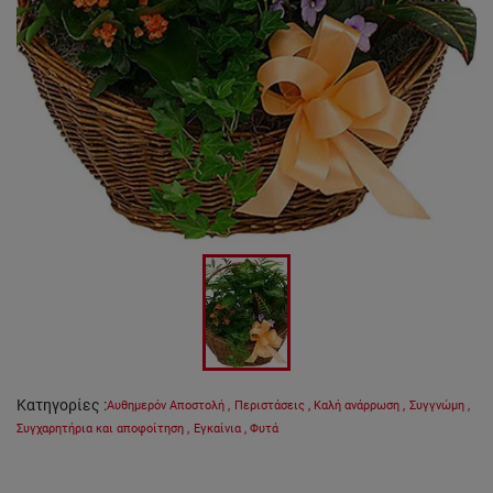
Κατηγορίες
:
Αυθημερόν Αποστολή
,
Περιστάσεις
,
Καλή ανάρρωση
,
Συγγνώμη
,
Συγχαρητήρια και αποφοίτηση
,
Εγκαίνια
,
Φυτά