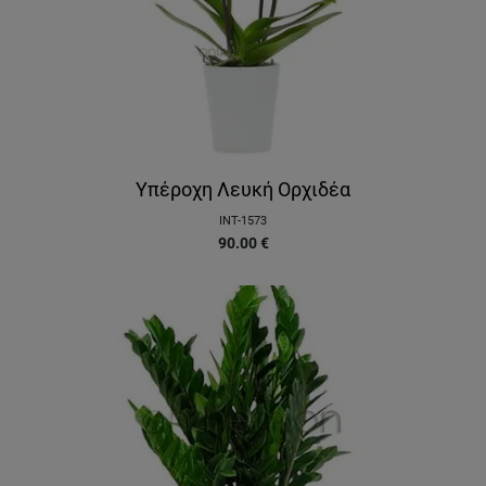
Υπέροχη Λευκή Ορχιδέα
INT-1573
90.00
€