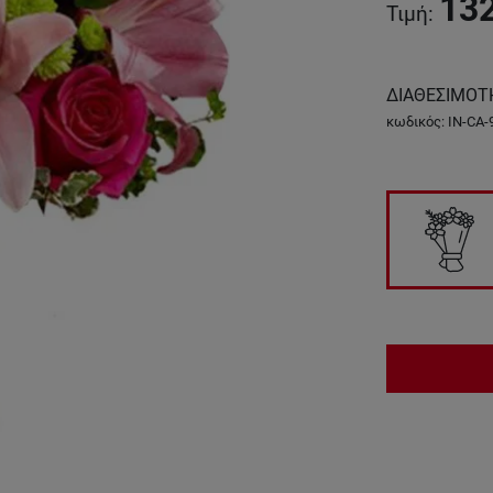
13
Τιμή
:
ΔΙΑΘΕΣΙΜΟΤ
κωδικός
:
IN-CA-