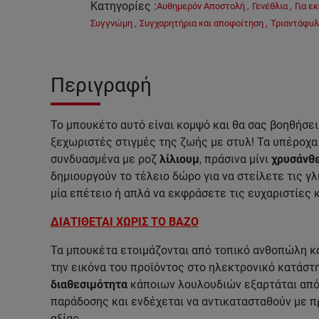
Κατηγορίες
:
Αυθημερόν Αποστολή
,
Γενέθλια
,
Για ε
Συγγνώμη
,
Συγχαρητήρια και αποφοίτηση
,
Τριαντάφυ
Περιγραφή
Το μπουκέτο αυτό είναι κομψό και θα σας βοηθήσει 
ξεχωριστές στιγμές της ζωής με στυλ! Τα υπέροχα
συνδυασμένα με ροζ
λίλιουμ
, πράσινα μίνι
χρυσάνθ
δημιουργούν το τέλειο δώρο για να στείλετε τις γ
μία επέτειο ή απλά να εκφράσετε τις ευχαριστίες 
ΔΙΑΤΙΘΕΤΑΙ ΧΩΡΙΣ ΤΟ ΒΑΖΟ
Τα μπουκέτα ετοιμάζονται από τοπικό ανθοπώλη κα
την εικόνα του προϊόντος στο ηλεκτρονικό κατάστη
διαθεσιμότητα
κάποιων λουλουδιών εξαρτάται από 
παράδοσης και ενδέχεται να αντικατασταθούν με π
αξίας.