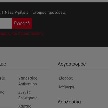
 |
Νέες Αφίξεις |
Έτοιμες προτάσεις
Εγγραφή
όρους και προϋποθέσεις
ίες
Λογαριασμός
είο
Υπηρεσίες
Είσοδος
Anthemion
Εγγραφή
μας
Συχνές
Ερωτήσεις
ς
Λουλούδια
Χάρτης