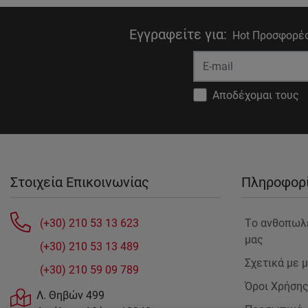
Εγγραφείτε για
:
Hot Προσφορές
Αποδέχομαι τους
Στοιχεία Επικοινωνίας
Πληροφορ
(+30) 210 53 13 623
Tο ανθοπωλ
μας
(+30) 210 53 13 489
Σχετικά με 
(+30) 210 59 09 789
Όροι Χρήση
Λ. Θηβών 499