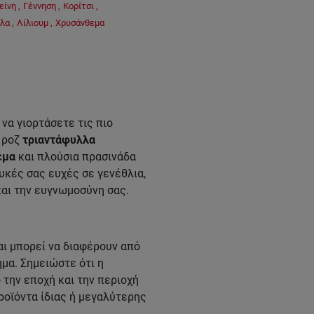
κείνη
,
Γέννηση
,
Κορίτσι
,
λλα
,
Λίλιουμ
,
Χρυσάνθεμα
να γιορτάσετε τις πιο
 ροζ
τριαντάφυλλα
εμα
και πλούσια πρασινάδα
λυκές σας ευχές σε γενέθλια,
και την ευγνωμοσύνη σας.
ι μπορεί να διαφέρουν από
μα. Σημειώστε ότι η
την εποχή και την περιοχή
ροϊόντα ίδιας ή μεγαλύτερης