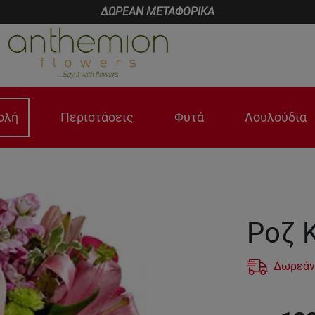
ΔΩΡΕΑΝ ΜΕΤΑΦΟΡΙΚΑ
ολή
Περιστάσεις
Φυτά
Λουλούδια
Ροζ 
Δωρεάν