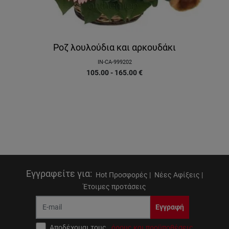
Ροζ λουλούδια και αρκουδάκι
IN-CA-999202
105.00 - 165.00
€
Εγγραφείτε για
:
Hot Προσφορές |
Νέες Αφίξεις |
Έτοιμες προτάσεις
Εγγραφή
Αποδέχομαι τους
όρους και προϋποθέσεις