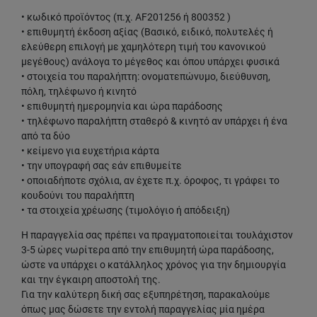
• κωδικό προϊόντος (π.χ. AF201256 ή 800352 )
• επιθυμητή έκδοση αξίας (Βασικό, ειδικό, πολυτελές ή
ελεύθερη επιλογή με χαμηλότερη τιμή του κανονικού
μεγέθους) ανάλογα το μέγεθος και όπου υπάρχει φυσικά
• στοιχεία του παραλήπτη: ονοματεπώνυμο, διεύθυνση,
πόλη, τηλέφωνο ή κινητό
• επιθυμητή ημερομηνία και ώρα παράδοσης
• τηλέφωνο παραλήπτη σταθερό & κινητό αν υπάρχει ή ένα
από τα δύο
• κείμενο για ευχετήρια κάρτα
• την υπογραφή σας εάν επιθυμείτε
• οποιαδήποτε σχόλια, αν έχετε π.χ. όροφος, τι γράφει το
κουδούνι του παραλήπτη
• τα στοιχεία χρέωσης (τιμολόγιο ή απόδειξη)
Η παραγγελία σας πρέπει να πραγματοποιείται τουλάχιστον
3-5 ώρες νωρίτερα από την επιθυμητή ώρα παράδοσης,
ώστε να υπάρχει ο κατάλληλος χρόνος για την δημιουργία
και την έγκαιρη αποστολή της.
Για την καλύτερη δική σας εξυπηρέτηση, παρακαλούμε
όπως μας δώσετε την εντολή παραγγελίας μία ημέρα