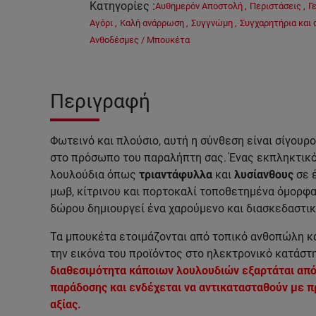
Κατηγορίες
:
Αυθημερόν Αποστολή
,
Περιστάσεις
,
Γ
Αγόρι
,
Καλή ανάρρωση
,
Συγγνώμη
,
Συγχαρητήρια και
Ανθοδέσμες / Μπουκέτα
Περιγραφή
Φωτεινό και πλούσιο, αυτή η σύνθεση είναι σίγουρο
στο πρόσωπο του παραλήπτη σας. Ένας εκπληκτικ
λουλούδια όπως
τριαντάφυλλα
και
λυσίανθους
σε 
μωβ, κίτρινου και πορτοκαλί τοποθετημένα όμορφ
δώρου δημιουργεί ένα χαρούμενο και διασκεδαστικ
Τα μπουκέτα ετοιμάζονται από τοπικό ανθοπώλη κα
την εικόνα του προϊόντος στο ηλεκτρονικό κατάστ
διαθεσιμότητα κάποιων λουλουδιών εξαρτάται από 
παράδοσης και ενδέχεται να αντικατασταθούν με π
αξίας.