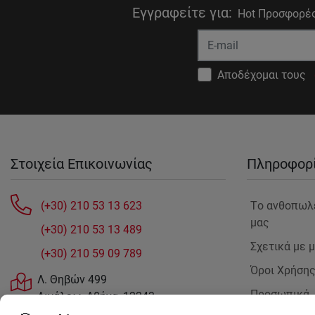
Εγγραφείτε για
:
Hot Προσφορές
Αποδέχομαι τους
Στοιχεία Επικοινωνίας
Πληροφορ
(+30) 210 53 13 623
Tο ανθοπωλ
μας
(+30) 210 53 13 489
Σχετικά με 
(+30) 210 59 09 789
Όροι Χρήση
Λ. Θηβών 499
Προσωπικά
Αιγάλεω, Αθήνα, 12243
Δεδομένα