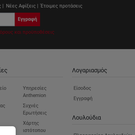
 |
Νέες Αφίξεις |
Έτοιμες προτάσεις
Εγγραφή
όρους και προϋποθέσεις
ίες
Λογαριασμός
είο
Υπηρεσίες
Είσοδος
Anthemion
Εγγραφή
μας
Συχνές
Ερωτήσεις
ς
Λουλούδια
Χάρτης
ιστότοπου