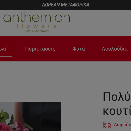
ΔΩΡΕΑΝ ΜΕΤΑΦΟΡΙΚΑ
ολή
Περιστάσεις
Φυτά
Λουλούδια
Πολύ
κουτ
Δωρεάν