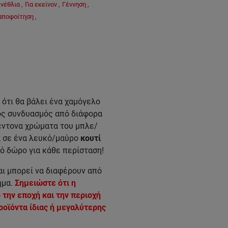
ενέθλια
,
Για εκείνον
,
Γέννηση
,
 αποφοίτηση
,
 ότι θα βάλει ένα χαμόγελο
ός συνδυασμός από διάφορα
έντονα χρώματα του μπλε/
α σε ένα λευκό/μαύρο
κουτί
ό δώρο για κάθε περίσταση!
ι μπορεί να διαφέρουν από
ημα.
Σημειώστε ότι η
την εποχή και την περιοχή
ροϊόντα ίδιας ή μεγαλύτερης