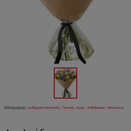
Κατηγορίες
:
Αυθημερόν Αποστολή
,
Γέννηση
,
Αγόρι
,
Ανθοδέσμες / Μπουκέτα