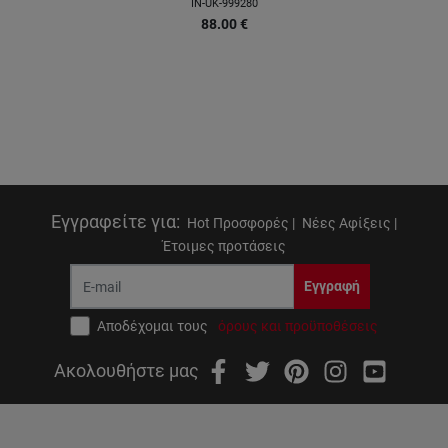
IN-UK-999280
88.00
€
Εγγραφείτε για
:
Hot Προσφορές |
Νέες Αφίξεις |
Έτοιμες προτάσεις
Εγγραφή
Αποδέχομαι τους
όρους και προϋποθέσεις
Ακολουθήστε μας